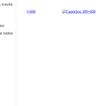
a través
des
ue todos