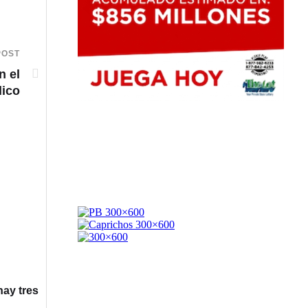
POST
n el
lico
hay tres