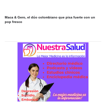
Maca & Gero, el dúo colombiano que pisa fuerte con un
Mi
pop fresco
du