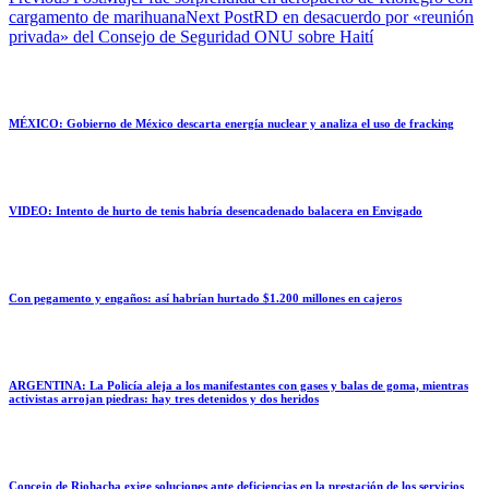
cargamento de marihuana
Next Post
RD en desacuerdo por «reunión
privada» del Consejo de Seguridad ONU sobre Haití
MÉXICO: Gobierno de México descarta energía nuclear y analiza el uso de fracking
VIDEO: Intento de hurto de tenis habría desencadenado balacera en Envigado
Con pegamento y engaños: así habrían hurtado $1.200 millones en cajeros
ARGENTINA: La Policía aleja a los manifestantes con gases y balas de goma, mientras
activistas arrojan piedras: hay tres detenidos y dos heridos
Concejo de Riohacha exige soluciones ante deficiencias en la prestación de los servicios