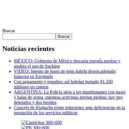
Buscar
Buscar
Noticias recientes
MÉXICO: Gobierno de México descarta energía nuclear y
analiza el uso de fracking
VIDEO: Intento de hurto de tenis habría desencadenado
balacera en Envigado
Con pegamento y engaños: así habrían hurtado $1.200
millones en cajeros
ARGENTINA: La Policía aleja a los manifestantes con gases
y balas de goma, mientras activistas arrojan piedras: hay tres
detenidos y dos heridos
Concejo de Riohacha exige soluciones ante deficiencias en la
prestación de los servicios públicos