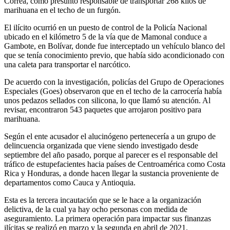
Correa, como presunto responsable de transportar 268 kilos de
marihuana en el techo de un furgón.
El ilícito ocurrió en un puesto de control de la Policía Nacional
ubicado en el kilómetro 5 de la vía que de Mamonal conduce a
Gambote, en Bolívar, donde fue interceptado un vehículo blanco del
que se tenía conocimiento previo, que había sido acondicionado con
una caleta para transportar el narcótico.
De acuerdo con la investigación, policías del Grupo de Operaciones
Especiales (Goes) observaron que en el techo de la carrocería había
unos pedazos sellados con silicona, lo que llamó su atención. Al
revisar, encontraron 543 paquetes que arrojaron positivo para
marihuana.
Según el ente acusador el alucinógeno pertenecería a un grupo de
delincuencia organizada que viene siendo investigado desde
septiembre del año pasado, porque al parecer es el responsable del
tráfico de estupefacientes hacia países de Centroamérica como Costa
Rica y Honduras, a donde hacen llegar la sustancia proveniente de
departamentos como Cauca y Antioquia.
Esta es la tercera incautación que se le hace a la organización
delictiva, de la cual ya hay ocho personas con medida de
aseguramiento. La primera operación para impactar sus finanzas
ilícitas se realizó en marzo y la segunda en abril de 2021.