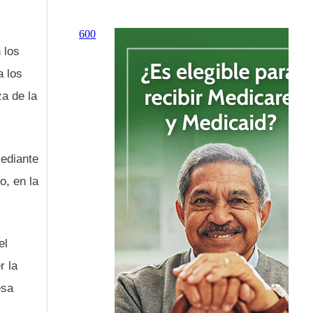
 los
a los
za de la
mediante
o, en la
el
r la
esa