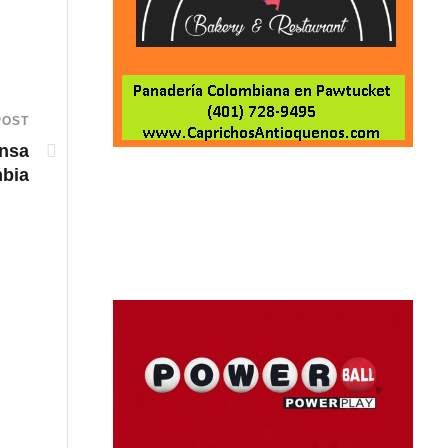
POST
ensa
mbia