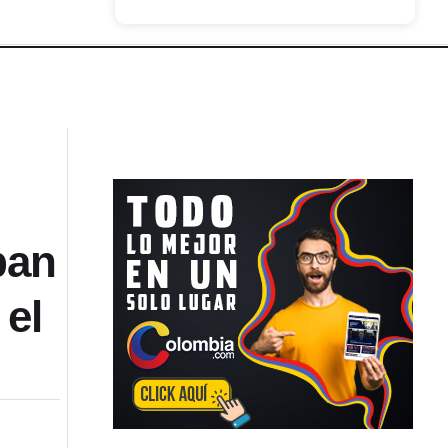
ban
el