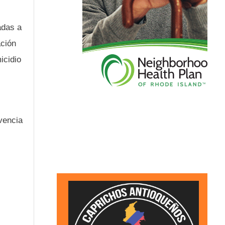
adas a
ación
icidio
vencia