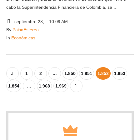
cabo la Superintendencia Financiera de Colombia, se …
septiembre 23
,
10:09 AM
By 
PaisaEstereo
In 
Económicas
1
2
…
1.850
1.851
1.852
1.853
1.854
…
1.968
1.969