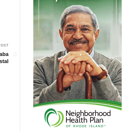
POST
taba
stal