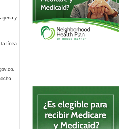
tagena y
 la línea
gov.co.
 hecho