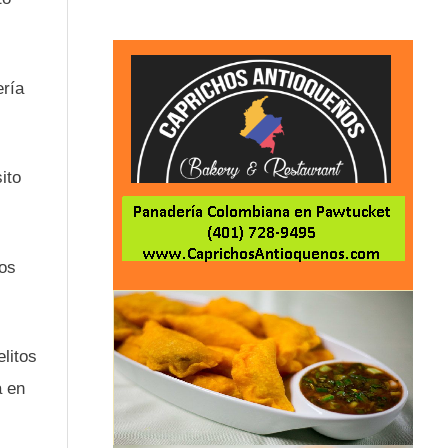
ería
ito
tos
litos
a en