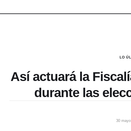
LO Ú
Así actuará la Fiscalí
durante las elec
30 mayo