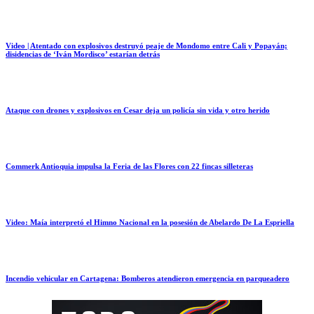
Video | Atentado con explosivos destruyó peaje de Mondomo entre Cali y Popayán;
disidencias de ‘Iván Mordisco’ estarían detrás
Ataque con drones y explosivos en Cesar deja un policía sin vida y otro herido
Commerk Antioquia impulsa la Feria de las Flores con 22 fincas silleteras
Video: Maía interpretó el Himno Nacional en la posesión de Abelardo De La Espriella
Incendio vehicular en Cartagena: Bomberos atendieron emergencia en parqueadero