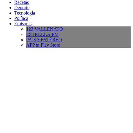
Recetas
Deporte
Tecnología
Política
Emisoras
123 VALLENATO
ESTRELLA.FM
PAISA ESTÉREO
APP in Play Store