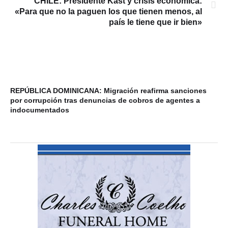
CHILE: Presidente Kast y crisis económica:
«Para que no la paguen los que tienen menos, al
país le tiene que ir bien»
REPÚBLICA DOMINICANA: Migración reafirma sanciones
20
por corrupción tras denuncias de cobros de agentes a
de
indocumentados