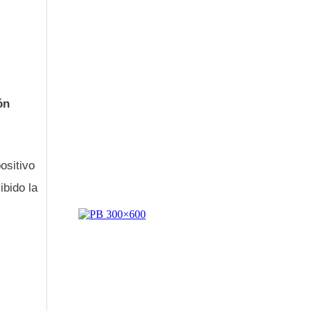
ón
positivo
ibido la