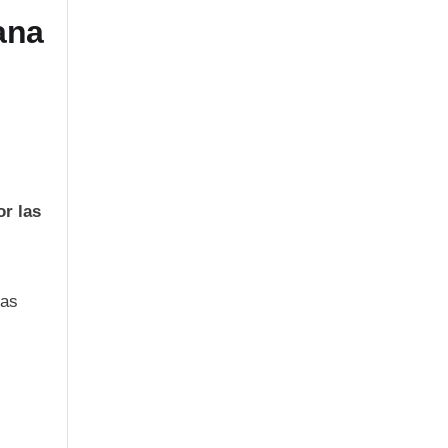
ana
r las
las