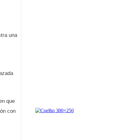
stra una
lazada
 en que
ión con