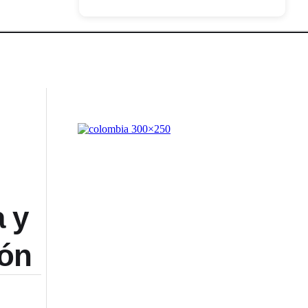
 y
ión