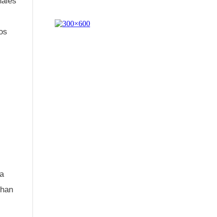
nales
los
ha
 han