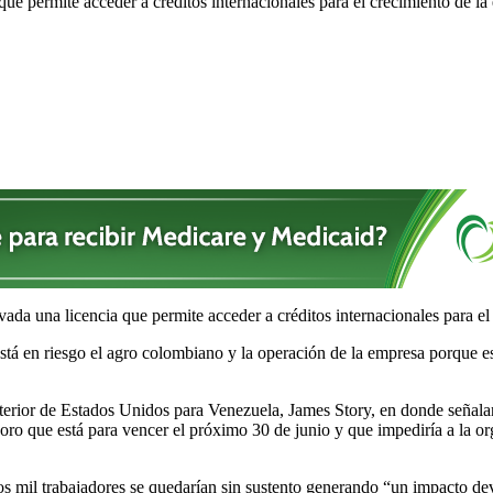
que permite acceder a créditos internacionales para el crecimiento de la
da una licencia que permite acceder a créditos internacionales para el
stá en riesgo el agro colombiano y la operación de la empresa porque e
exterior de Estados Unidos para Venezuela, James Story, en donde señala
ro que está para vencer el próximo 30 de junio y que impediría a la or
dos mil trabajadores se quedarían sin sustento generando “un impacto d