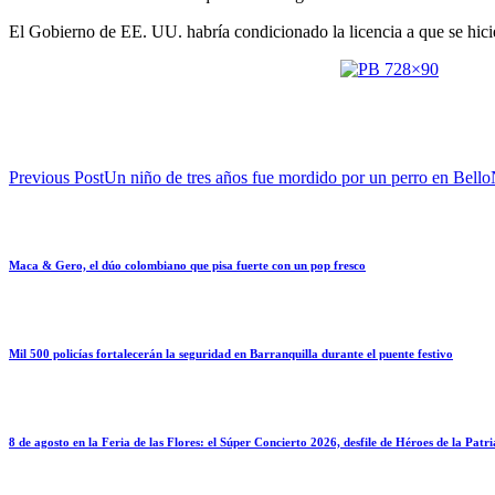
El Gobierno de EE. UU. habría condicionado la licencia a que se hici
Previous Post
Un niño de tres años fue mordido por un perro en Bello
Maca & Gero, el dúo colombiano que pisa fuerte con un pop fresco
Mil 500 policías fortalecerán la seguridad en Barranquilla durante el puente festivo
8 de agosto en la Feria de las Flores: el Súper Concierto 2026, desfile de Héroes de la Patr