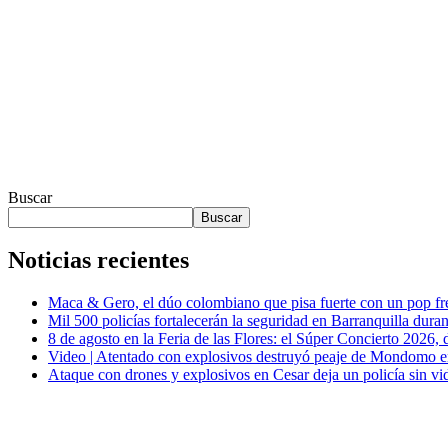
Buscar
Buscar
Noticias recientes
Maca & Gero, el dúo colombiano que pisa fuerte con un pop fr
Mil 500 policías fortalecerán la seguridad en Barranquilla duran
8 de agosto en la Feria de las Flores: el Súper Concierto 2026, 
Video | Atentado con explosivos destruyó peaje de Mondomo ent
Ataque con drones y explosivos en Cesar deja un policía sin vid