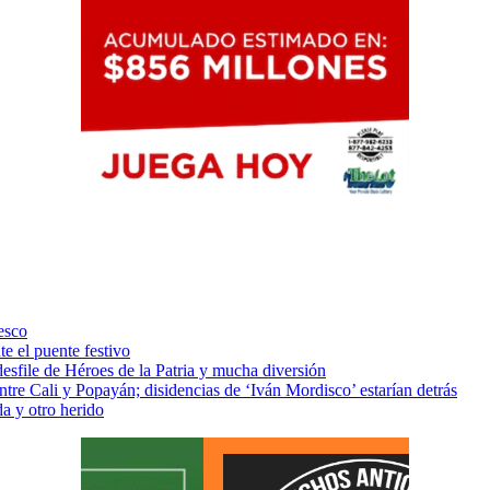
esco
te el puente festivo
desfile de Héroes de la Patria y mucha diversión
re Cali y Popayán; disidencias de ‘Iván Mordisco’ estarían detrás
a y otro herido