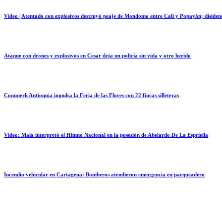
Video | Atentado con explosivos destruyó peaje de Mondomo entre Cali y Popayán; disidenc
Ataque con drones y explosivos en Cesar deja un policía sin vida y otro herido
Commerk Antioquia impulsa la Feria de las Flores con 22 fincas silleteras
Video: Maía interpretó el Himno Nacional en la posesión de Abelardo De La Espriella
Incendio vehicular en Cartagena: Bomberos atendieron emergencia en parqueadero