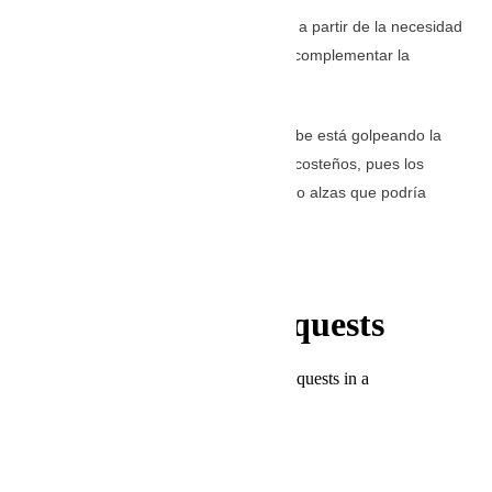
El impacto en el sector ganadero se da a partir de la necesidad
de comprar silo y otros alimentos para complementar la
alimentación de los animales.
La ausencia de lluvias en la región Caribe está golpeando la
economía de la canasta familiar de los costeños, pues los
productos lácteos están experimentando alzas que podría
extenderse por varios meses más.