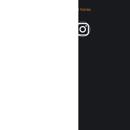
CATEGORÍ
RIMIX
AS
RADIO
Nacionales
Home
Internacional
Políticas de
privacidad
Vida
Contáctenos
Entretenimie
nto
Disclaimer
Económicas