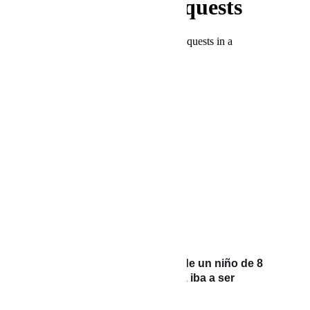
PREVIOUS POST
Hombre que intentó abusar de un niño de 8
años en Apartadó, Antioquia, iba a ser
linchado