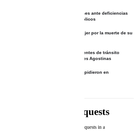
Concejo de Riohacha exige soluciones ante deficiencias
en la prestación de los servicios públicos
Condenan a 18 años de prisión a mujer por la muerte de su
pareja en Medellín
EL SALVADOR: Fallecidos por accidentes de tránsito
aumentan a 14 durante las Vacaciones Agostinas
Familiares, amigos y humoristas despidieron en
Barranquilla a Alfonso Lizarazo