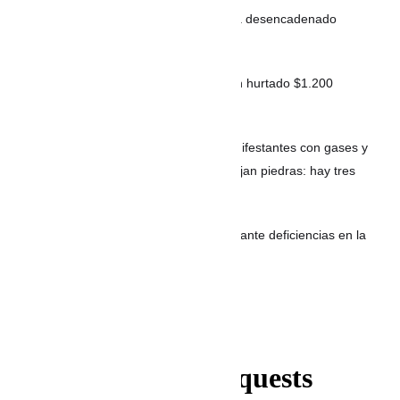
VIDEO: Intento de hurto de tenis habría desencadenado
balacera en Envigado
Con pegamento y engaños: así habrían hurtado $1.200
millones en cajeros
ARGENTINA: La Policía aleja a los manifestantes con gases y
balas de goma, mientras activistas arrojan piedras: hay tres
detenidos y dos heridos
Concejo de Riohacha exige soluciones ante deficiencias en la
prestación de los servicios públicos