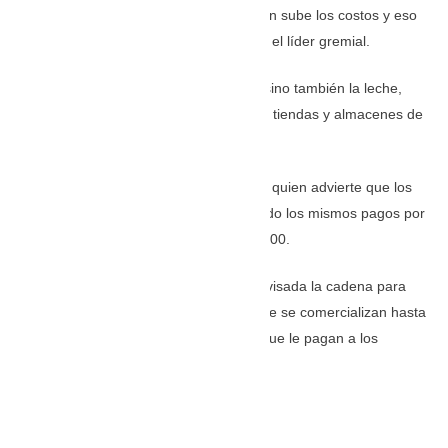
alimentando a los animales. La situación sube los costos y eso
se refleja en los valores finales», indicó el líder gremial.
Pero no solo el queso sube de precio, sino también la leche,
cuyo litro puede alcanzar los $6.700 en tiendas y almacenes de
cadena.
Estos valores sorprenden a Rodríguez, quien advierte que los
productores del campo siguen recibiendo los mismos pagos por
cada litro comercializado, es decir, $2.000.
Al respecto, considera que debe ser revisada la cadena para
evitar estas desproporciones, en las que se comercializan hasta
tres veces más costosa la leche de lo que le pagan a los
pequeños campesinos.