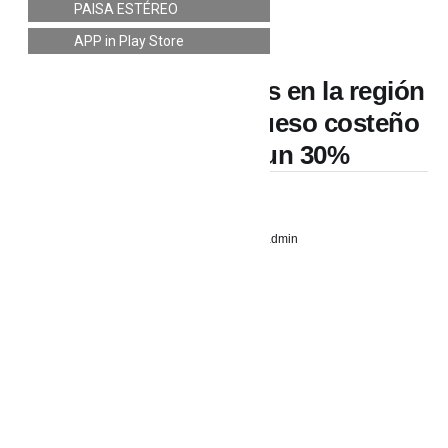
PAISA ESTÉREO
ECONÓMICAS
APP in Play Store
Sequía azota bolsillos en la región
Caribe: precio del queso costeño
se dispara en un 30%
27 enero, 2025
admin
Por:
Vanessa Saldarriaga