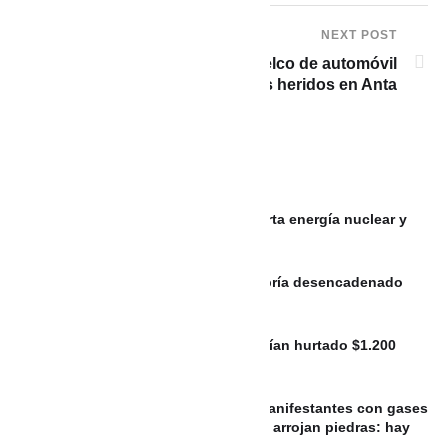
NEXT POST
PERÚ: Cusco: Despiste y vuelco de automóvil
deja tres fallecidos y tres heridos en Anta
MÉXICO: Gobierno de México descarta energía nuclear y
analiza el uso de fracking
VIDEO: Intento de hurto de tenis habría desencadenado
balacera en Envigado
Con pegamento y engaños: así habrían hurtado $1.200
millones en cajeros
ARGENTINA: La Policía aleja a los manifestantes con gases
y balas de goma, mientras activistas arrojan piedras: hay
tres detenidos y dos heridos