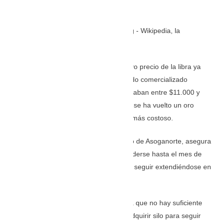
TOMADA DE: bluradio.com
Entre estos se encuentra el queso , cuyo precio de la libra ya
alcanza los $15.000, luego de haber sido comercializado
durante diciembre por valores que oscilaban entre $11.000 y
$12.000. Es decir, en un mes, el queso se ha vuelto un oro
blanco que ya se comercializa un 30% más costoso.
Jorge Luis Rodríguez, director ejecutivo de Asoganorte, asegura
que esta la falta de lluvias podría extenderse hasta el mes de
mayo, por lo que estos valores podrían seguir extendiéndose en
los próximos meses.
«Son valores que van en alza, debido a que no hay suficiente
lluvia y esto lleva a que se tenga que adquirir silo para seguir