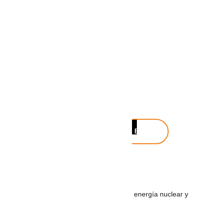
Buscar
Buscar
Noticias recientes
MÉXICO: Gobierno de México descarta energía nuclear y
analiza el uso de fracking