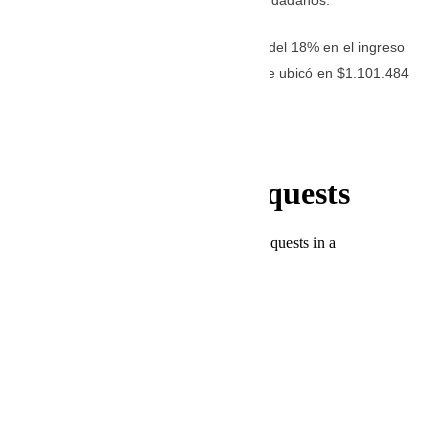
esta condición de 190 mil a 143.878 ciudadanos.
El impacto coincide con un incremento del 18% en el ingreso
per cápita medio de la ciudad, el cual se ubicó en $1.101.484
mensuales.