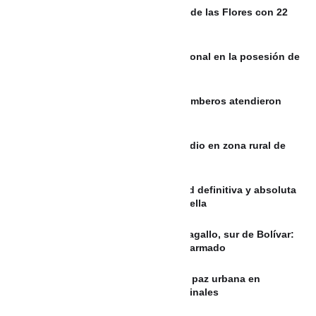
Commerk Antioquia impulsa la Feria de las Flores con 22
fincas silleteras
Video: Maía interpretó el Himno Nacional en la posesión de
Abelardo De La Espriella
Incendio vehicular en Cartagena: Bomberos atendieron
emergencia en parqueadero
Autoridades investigan triple homicidio en zona rural de
Abejorral, Antioquia
Recuperar Ecopetrol es una prioridad definitiva y absoluta
de mi gobierno: Abelardo de la Espriella
Cinco cuerpos recuperados en Cantagallo, sur de Bolívar:
muertes se dieron durante conflicto armado
CORPADES cuestiona el futuro de la paz urbana en
Medellín por traslado de líderes criminales