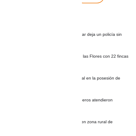
Noticias recientes
Ataque con drones y explosivos en Cesar deja un policía sin
vida y otro herido
Commerk Antioquia impulsa la Feria de las Flores con 22 fincas
silleteras
Video: Maía interpretó el Himno Nacional en la posesión de
Abelardo De La Espriella
Incendio vehicular en Cartagena: Bomberos atendieron
emergencia en parqueadero
Autoridades investigan triple homicidio en zona rural de
Abejorral, Antioquia