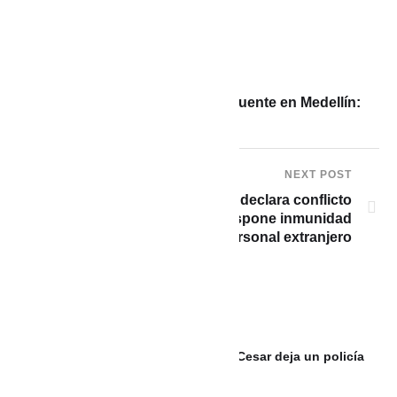
PREVIOUS POST
Abatido otro presunto delincuente en Medellín:
van 12 casos en 2026
NEXT POST
ECUADOR: Daniel Noboa declara conflicto
armado interno con cambios, dispone inmunidad
para personal extranjero
Ataque con drones y explosivos en Cesar deja un policía
sin vida y otro herido