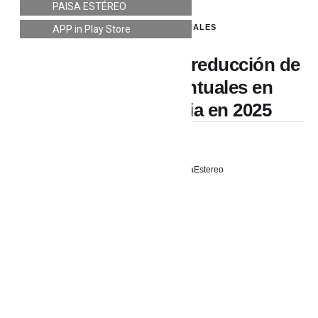
PAISA ESTÉREO
LO ÚLTIMO
,
NACIONALES
APP in Play Store
Santa Marta registra reducción de
9,3 puntos porcentuales en
pobreza monetaria en 2025
18 junio, 2026
PaisaEstereo
Foto: Alcaldía de Santa Marta.