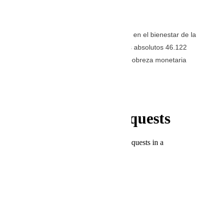
Por:
Gissell Campo
Esta disminución representa un avance en el bienestar de la
población, significando que en términos absolutos 46.122
personas lograron superar la línea de pobreza monetaria
general.