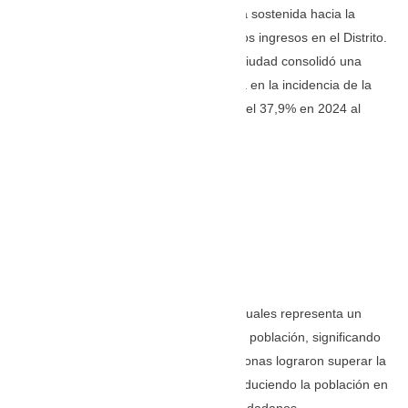
último año. consolidando una tendencia sostenida hacia la
equidad y la distribución más justa de los ingresos en el Distrito.
Las cifras oficiales demuestran que la ciudad consolidó una
reducción estadísticamente significativa en la incidencia de la
pobreza monetaria, la cual descendió del 37,9% en 2024 al
28,6% al cierre de 2025.
TOMADA DE: https://caracol.com.co/
Esta disminución de 9,3 puntos porcentuales representa un
avance estructural en el bienestar de la población, significando
que en términos absolutos 46.122 personas lograron superar la
línea de pobreza monetaria general, reduciendo la población en