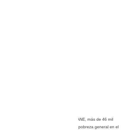
De acuerdo con el último reporte del DANE, más de 46 mil
ciudadanos salieron de la condición de pobreza general en el