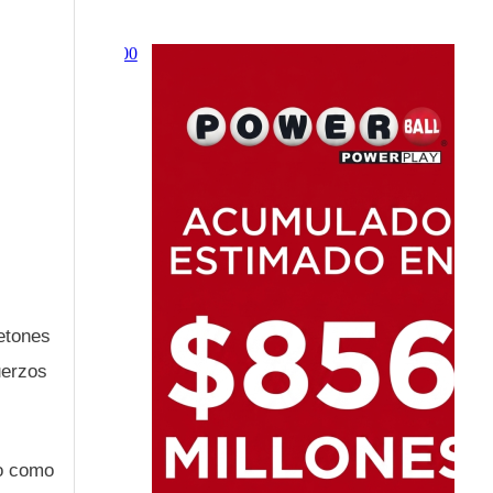
retones
uerzos
do como