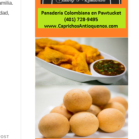
milia.
dad,
POST