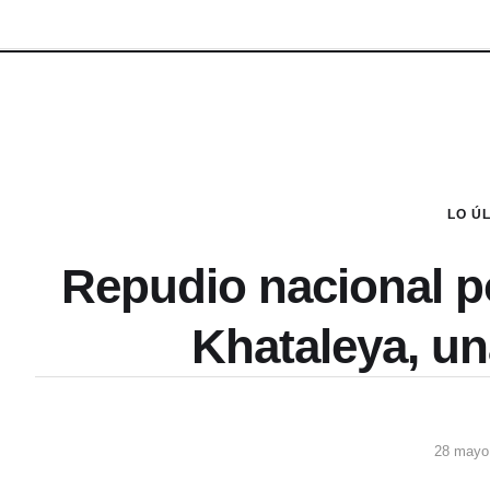
LO Ú
Repudio nacional p
Khataleya, u
28 mayo