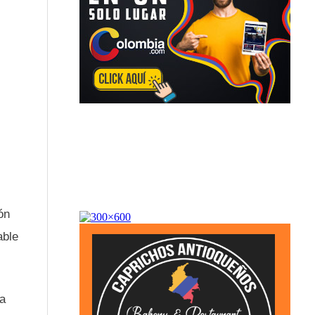
ón
able
 a