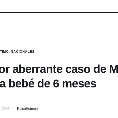
LTIMO
,
NACIONALES
or aberrante caso de M
na bebé de 6 meses
, 2026
PaisaEstereo