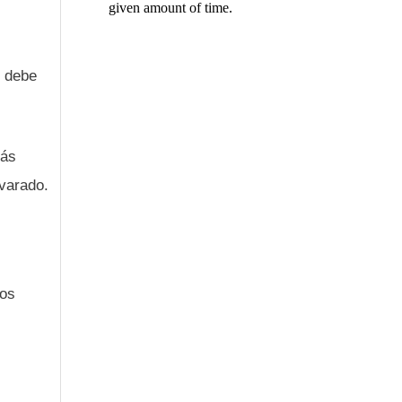
e debe
más
lvarado.
ios