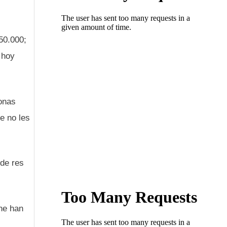
50.000;
 hoy
onas
e no les
 de res
rne han