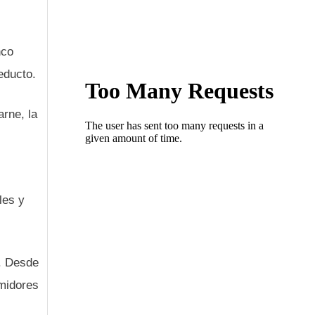
nco
educto.
rne, la
les y
e. Desde
umidores