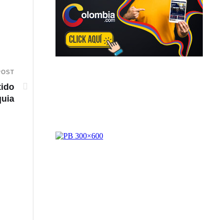
POST
tido
quia
200 nuevos Policías para los Bloques de Segurida