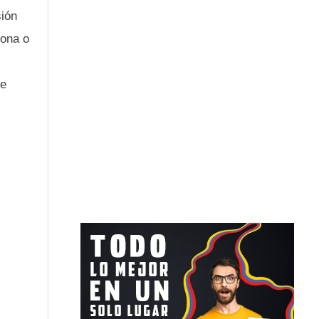
sión
sona o
ue