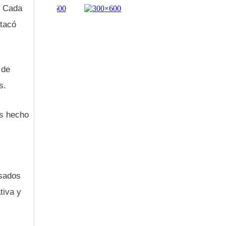
. Cada
stacó
 de
s.
os hecho
esados
tiva y