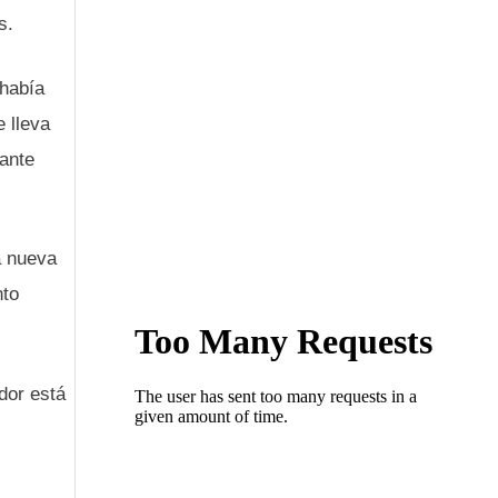
s.
 había
 lleva
 ante
a nueva
nto
dor está