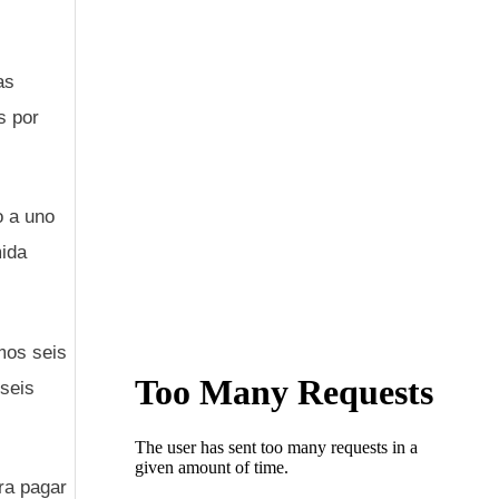
as
s por
o a uno
mida
mos seis
 seis
ra pagar