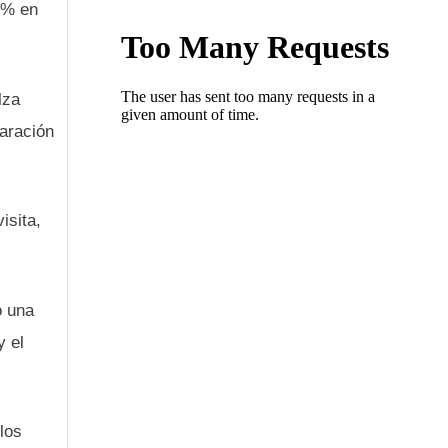
1% en
lza
aración
isita,
ó una
y el
los