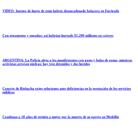
VIDEO: Intento de hurto de tenis habría desencadenado balacera en Envigado
Con pegamento y engaños: así habrían hurtado $1.200 millones en cajeros
ARGENTINA: La Policía aleja a los manifestantes con gases y balas de goma, mientras
activistas arrojan piedras: hay tres detenidos y dos heridos
Concejo de Riohacha exige soluciones ante deficiencias en la prestación de los servicios
públicos
Condenan a 18 años de prisión a mujer por la muerte de su pareja en Medellín