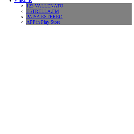
Emisoras
123 VALLENATO
ESTRELLA.FM
PAISA ESTÉREO
APP in Play Store