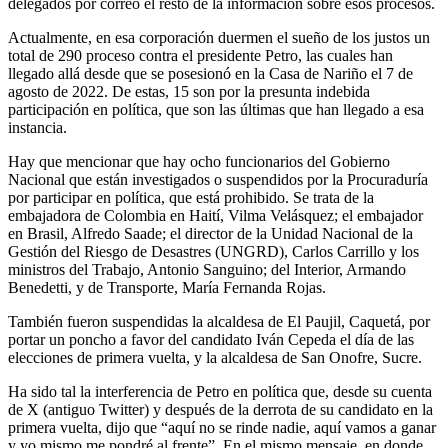
delegados por correo el resto de la información sobre esos procesos.
Actualmente, en esa corporación duermen el sueño de los justos un
total de 290 proceso contra el presidente Petro, las cuales han
llegado allá desde que se posesionó en la Casa de Nariño el 7 de
agosto de 2022. De estas, 15 son por la presunta indebida
participación en política, que son las últimas que han llegado a esa
instancia.
Hay que mencionar que hay ocho funcionarios del Gobierno
Nacional que están investigados o suspendidos por la Procuraduría
por participar en política, que está prohibido. Se trata de la
embajadora de Colombia en Haití, Vilma Velásquez; el embajador
en Brasil, Alfredo Saade; el director de la Unidad Nacional de la
Gestión del Riesgo de Desastres (UNGRD), Carlos Carrillo y los
ministros del Trabajo, Antonio Sanguino; del Interior, Armando
Benedetti, y de Transporte, María Fernanda Rojas.
También fueron suspendidas la alcaldesa de El Paujil, Caquetá, por
portar un poncho a favor del candidato Iván Cepeda el día de las
elecciones de primera vuelta, y la alcaldesa de San Onofre, Sucre.
Ha sido tal la interferencia de Petro en política que, desde su cuenta
de X (antiguo Twitter) y después de la derrota de su candidato en la
primera vuelta, dijo que “aquí no se rinde nadie, aquí vamos a ganar
y yo mismo me pondré al frente”. En el mismo mensaje, en donde