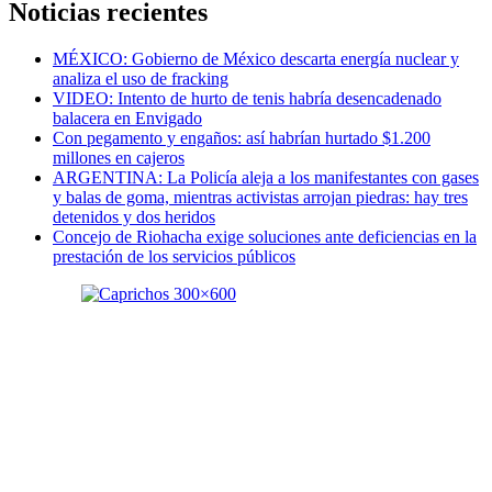
Noticias recientes
MÉXICO: Gobierno de México descarta energía nuclear y
analiza el uso de fracking
VIDEO: Intento de hurto de tenis habría desencadenado
balacera en Envigado
Con pegamento y engaños: así habrían hurtado $1.200
millones en cajeros
ARGENTINA: La Policía aleja a los manifestantes con gases
y balas de goma, mientras activistas arrojan piedras: hay tres
detenidos y dos heridos
Concejo de Riohacha exige soluciones ante deficiencias en la
prestación de los servicios públicos