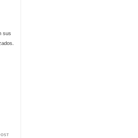
n sus
izados.
POST