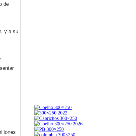
po de
, y a su
e
esentar
illones