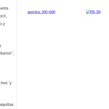
Santa
clí,
o y
y
diarios”,
chos’ y
aquillas