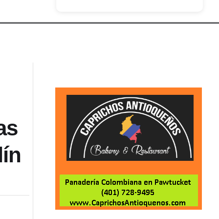
as
lín