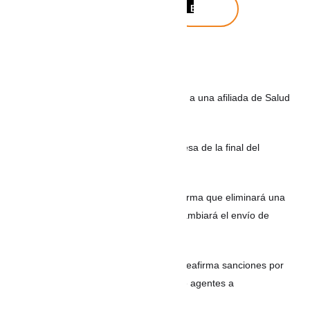
Buscar
Noticias recientes
Juzgado impuso una ejemplar condena a una afiliada de Salud
Total por usar incapacidades falsas
FIFA califica de falsa la supuesta promesa de la final del
Mundial 2030 a Marruecos
Gmail toma inesperada decisión y confirma que eliminará una
de sus funciones más populares: así cambiará el envío de
correos
REPÚBLICA DOMINICANA: Migración reafirma sanciones por
corrupción tras denuncias de cobros de agentes a
indocumentados