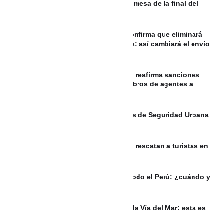
FIFA califica de falsa la supuesta promesa de la final del
Mundial 2030 a Marruecos
Gmail toma inesperada decisión y confirma que eliminará
una de sus funciones más populares: así cambiará el envío
de correos
REPÚBLICA DOMINICANA: Migración reafirma sanciones
por corrupción tras denuncias de cobros de agentes a
indocumentados
200 nuevos Policías para los Bloques de Seguridad Urbana
de Cartagena
VIDEO Sin gasolina y desorientados: rescatan a turistas en
las aguas de Guatapé
PERÚ: Eclipse lunar será visible en todo el Perú: ¿cuándo y
a qué hora podrá verse?
Habitantes de La Boquilla bloquean la Vía del Mar: esta es
la razón