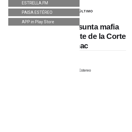
ESTRELLA.FM
INTERNACIONAL
,
LO ÚLTIMO
PAISA ESTÉREO
APP in Play Store
PERÚ: Golpe a presunta mafia
judicial: cae presidente de la Corte
de Apurímac
3 julio, 2026
PaisaEstereo
PERÚ: