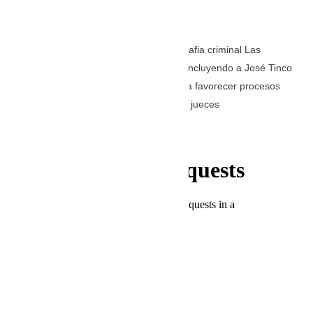
(Foto: Andina).
Investigación está relacionada con la mafia criminal Las
Corbatas Negras, cuyos integrantes —incluyendo a José Tinco
Luján— habrían ejercido presiones para favorecer procesos
judiciales y promover designaciones de jueces