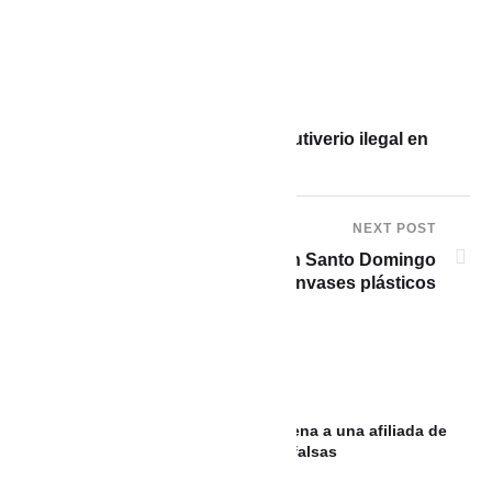
PREVIOUS POST
Rescatan 44 especies del cautiverio ilegal en
hotel en Turbaco
NEXT POST
Rescatan 20 tortugas hicotea en Santo Domingo
cuando eran transportadas en envases plásticos
Juzgado impuso una ejemplar condena a una afiliada de
Salud Total por usar incapacidades falsas