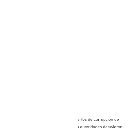
Debido a la presunta comisión de los delitos de corrupción de
funcionarios y organización criminal, las autoridades detuvieron