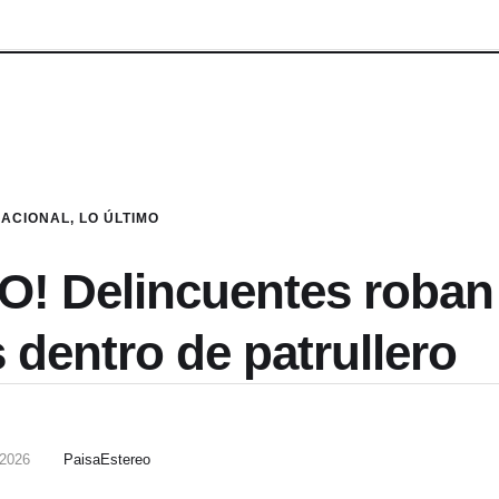
NACIONAL
,
LO ÚLTIMO
! Delincuentes roban
 dentro de patrullero
, 2026
PaisaEstereo