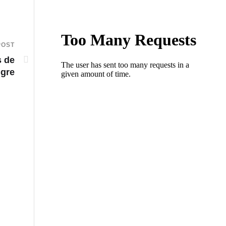
POST
s de
gre
VIDEO: Intento de hurto de tenis habría desencad