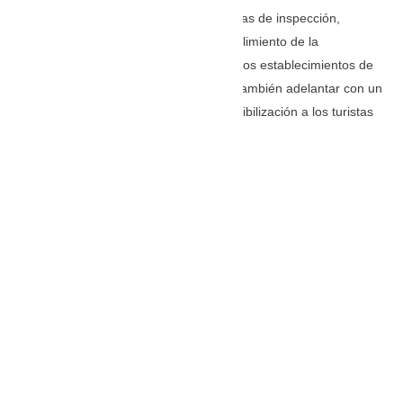
La SIC se comprometió en realizar visitas de inspección,
vigilancia y control para revisar el cumplimiento de la
información e indicación de precios en los establecimientos de
comercios ubicados en Playa Blanca. También adelantar con un
equipo delegado la socialización y sensibilización a los turistas
sobre sus derechos.