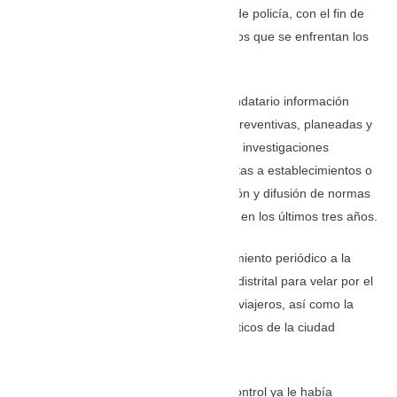
consumidor y al ejercicio de la función de policía, con el fin de
evitar, contener y mitigar los riesgos a los que se enfrentan los
visitantes nacionales y extranjeros.
La Procuraduría también solicitó al mandatario información
sobre las actuaciones mitigatorias y/o preventivas, planeadas y
ejecutadas para atender esta situación; investigaciones
iniciadas, sanciones o medidas impuestas a establecimientos o
comerciantes y actividades de promoción y difusión de normas
de protección al consumidor realizadas en los últimos tres años.
El Ministerio Público realizará un seguimiento periódico a la
gestión que adelante la administración distrital para velar por el
ejercicio y goce de los derechos de los viajeros, así como la
sana convivencia en los atractivos turísticos de la ciudad
heroica.
El pasado 31 de agosto el órgano de control ya le había