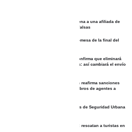
Juzgado impuso una ejemplar condena a una afiliada de
Salud Total por usar incapacidades falsas
FIFA califica de falsa la supuesta promesa de la final del
Mundial 2030 a Marruecos
Gmail toma inesperada decisión y confirma que eliminará
una de sus funciones más populares: así cambiará el envío
de correos
REPÚBLICA DOMINICANA: Migración reafirma sanciones
por corrupción tras denuncias de cobros de agentes a
indocumentados
200 nuevos Policías para los Bloques de Seguridad Urbana
de Cartagena
VIDEO Sin gasolina y desorientados: rescatan a turistas en
las aguas de Guatapé