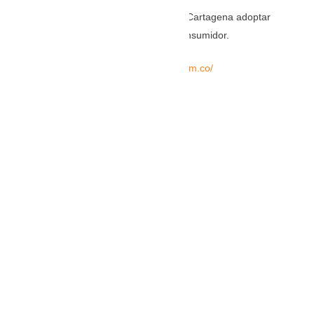
El Ministerio Público pide al alcalde de Cartagena adoptar
medidas concretas para proteger al consumidor.
TOMADA DE:https://www.eluniversal.com.co/