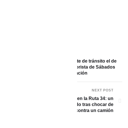
PREVIOUS POST
Tremendo susto por accidente de tránsito el de
‘Piroberta’ , reconocido humorista de Sábados
Felices, después de presentación
NEXT POST
ARGENTINA: Trágico accidente en la Ruta 34: un
joven de 23 años murió calcinado tras chocar de
frente contra un camión