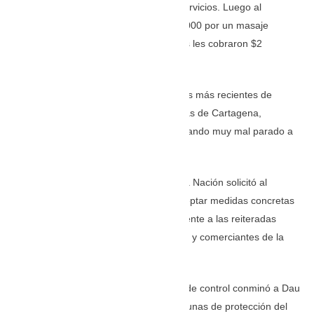
una picada familiar, cervezas y otros servicios. Luego al
coreano Zion Wang le cobraron $ 600.000 por un masaje
después de nadar y a dos ecuatorianos les cobraron $2
millones por dos mojarras.
Los anteriores son algunos de los casos más recientes de
abuso de precios a turistas en las playas de Cartagena,
causando críticas a nivel nacional y dejando muy mal parado a
Cartagena cómo destino turístico.
Ante ello, la Procuraduría General de la Nación solicitó al
alcalde de Cartagena, William Dau, adoptar medidas concretas
para proteger al consumidor y hacer frente a las reiteradas
quejas contra algunos establecimientos y comerciantes de la
ciudad.
A través de una comunicación, el ente de control conminó a Dau
a emprender acciones eficaces y oportunas de protección del