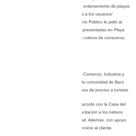
solicitado a Dau implementar el plan de ordenamiento de playas
con el fin de brindar “todas las garantías a los usuarios”.
En desarrollo de la actuación, el Ministerio Público le pidió al
alcalde un informe sobre las denuncias presentadas en Playa
Blanca relacionadas con excesos en los cobros de consumos,
agresiones físicas y verbales.
El Gobierno nacional interviene
A inicios de septiembre, el Ministerio de Comercio, Industria y
Turismo arrancó mesas de trabajo con la comunidad de Barú
para definir las acciones contra los abusos de precios a turistas.
En la misma, de manera preliminar, se acordó con la Casa del
Consumidor de la SIC jornadas de capacitación a los nativos
sobre la regulación de precios y legalidad. Además, con apoyo
de los gremios, capacitaciones sobre servicio al cliente.