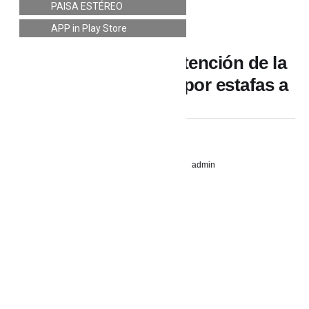
PAISA ESTÉREO
NACIONALES
APP in Play Store
Nuevo llamado de atención de la
Procuraduría a Dau por estafas a
turistas
21 septiembre, 2022
admin
YESSICA RIVERA PORRAS