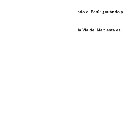
PERÚ: Eclipse lunar será visible en todo el Perú: ¿cuándo y
a qué hora podrá verse?
Habitantes de La Boquilla bloquean la Vía del Mar: esta es
la razón