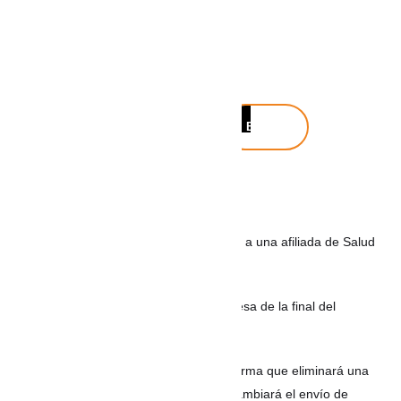
Buscar
Buscar
Noticias recientes
Juzgado impuso una ejemplar condena a una afiliada de Salud
Total por usar incapacidades falsas
FIFA califica de falsa la supuesta promesa de la final del
Mundial 2030 a Marruecos
Gmail toma inesperada decisión y confirma que eliminará una
de sus funciones más populares: así cambiará el envío de