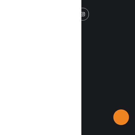
CATEGORÍ
RIMIX
AS
RADIO
Nacionales
Home
Internacional
Políticas de
Vida
privacidad
Entretenimiento
Económicas
Contáctenos
Recetas
Deportes
Disclaimer
Tecnología
Rimix radio
©2026 - All Rights Reserved