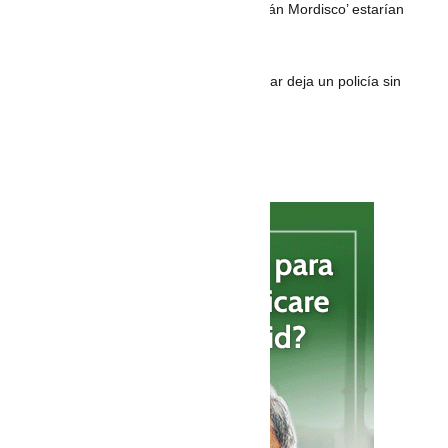
entre Cali y Popayán; disidencias de ‘Iván Mordisco’ estarían
detrás
Ataque con drones y explosivos en Cesar deja un policía sin
vida y otro herido