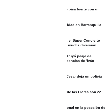
Maca & Gero, el dúo colombiano que pisa fuerte con un
pop fresco
Mil 500 policías fortalecerán la seguridad en Barranquilla
durante el puente festivo
8 de agosto en la Feria de las Flores: el Súper Concierto
2026, desfile de Héroes de la Patria y mucha diversión
Video | Atentado con explosivos destruyó peaje de
Mondomo entre Cali y Popayán; disidencias de ‘Iván
Mordisco’ estarían detrás
Ataque con drones y explosivos en Cesar deja un policía
sin vida y otro herido
Commerk Antioquia impulsa la Feria de las Flores con 22
fincas silleteras
Video: Maía interpretó el Himno Nacional en la posesión de