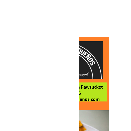
Foto: SUN/L. Camacho
Por:
SUN .