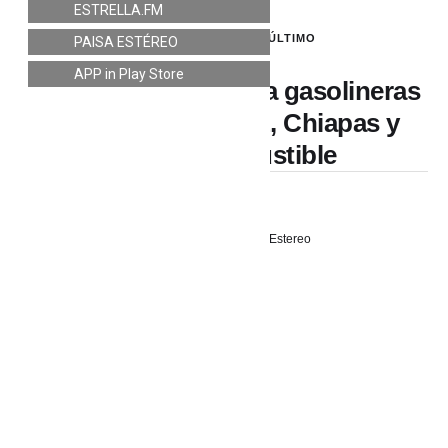
ESTRELLA.FM
INTERNACIONAL
,
LO ÚLTIMO
PAISA ESTÉREO
APP in Play Store
MÉXICO: CNTE toma gasolineras
en Tuxtla Gutiérrez, Chiapas y
regala combustible
5 junio, 2026
PaisaEstereo
MÉXICO: