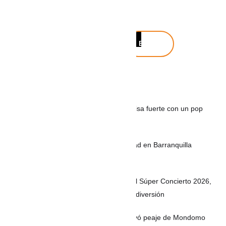
Buscar
Buscar
Noticias recientes
Maca & Gero, el dúo colombiano que pisa fuerte con un pop
fresco
Mil 500 policías fortalecerán la seguridad en Barranquilla
durante el puente festivo
8 de agosto en la Feria de las Flores: el Súper Concierto 2026,
desfile de Héroes de la Patria y mucha diversión
Video | Atentado con explosivos destruyó peaje de Mondomo