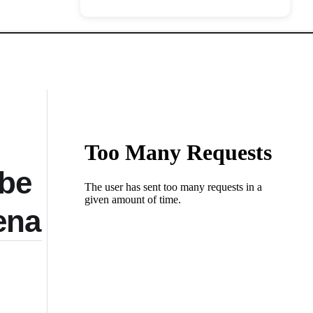
ebe
ena