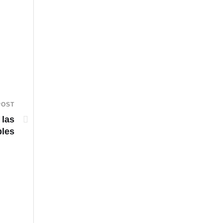
POST
 las
bles