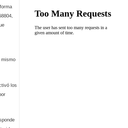
 forma
868804,
ue
l mismo
ctivó los
por
esponde