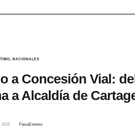
LTIMO
,
NACIONALES
o a Concesión Vial: d
a a Alcaldía de Cartag
, 2026
PaisaEstereo