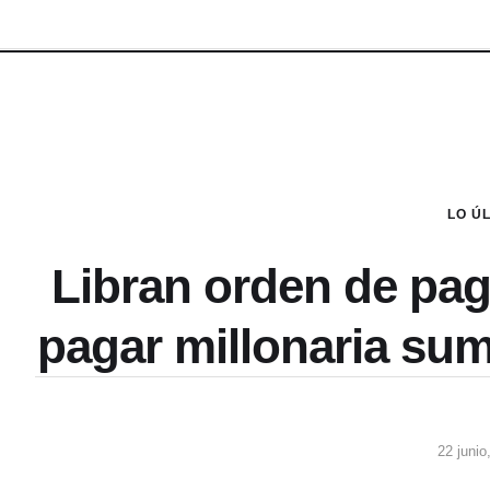
LO Ú
Libran orden de pag
pagar millonaria sum
22 junio