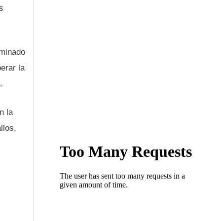
s
ominado
erar la
.
n la
llos,