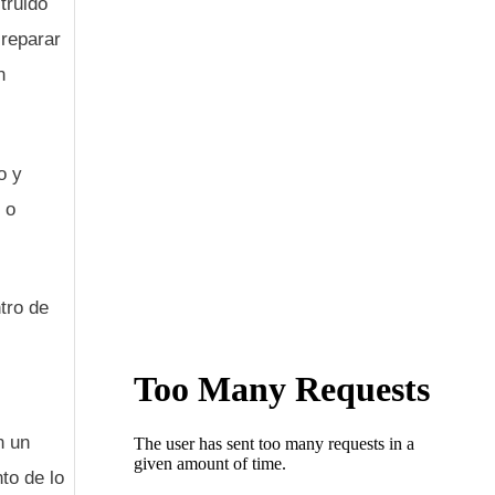
truido
 reparar
n
o y
 o
tro de
n un
to de lo