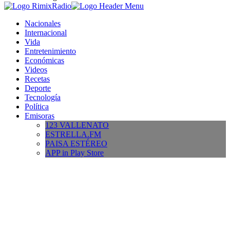
Nacionales
Internacional
Vida
Entretenimiento
Económicas
Videos
Recetas
Deporte
Tecnología
Política
Emisoras
123 VALLENATO
ESTRELLA.FM
PAISA ESTÉREO
APP in Play Store