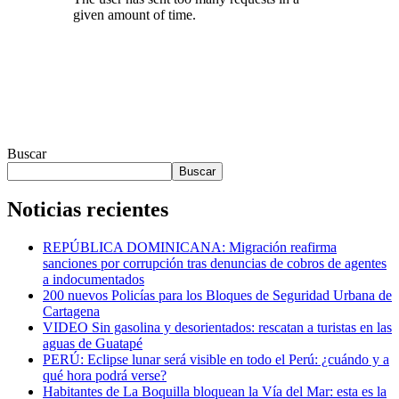
Buscar
Buscar
Noticias recientes
REPÚBLICA DOMINICANA: Migración reafirma
sanciones por corrupción tras denuncias de cobros de agentes
a indocumentados
200 nuevos Policías para los Bloques de Seguridad Urbana de
Cartagena
VIDEO Sin gasolina y desorientados: rescatan a turistas en las
aguas de Guatapé
PERÚ: Eclipse lunar será visible en todo el Perú: ¿cuándo y a
qué hora podrá verse?
Habitantes de La Boquilla bloquean la Vía del Mar: esta es la