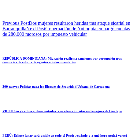
Previous Post
Dos mujeres resultaron heridas tras ataque sicarial en
Barranquilla
Next Post
Gobernación de Antioquia embargó cuentas
de 280.000 morosos por impuesto vehicular
REPÚBLICA DOMINICANA: Migración reafirma sanciones por corrupción tras
denuncias de cobros de agentes a indocumentados
200 nuevos Policías para los Bloques de Seguridad Urbana de Cartagena
VIDEO Sin gasolina y desorientados: rescatan a turistas en las aguas de Guatapé
PERÚ: Eclipse lunar será visible en todo el Perú: ¿cuándo y a qué hora podrá verse?