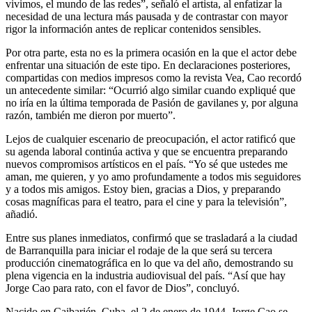
vivimos, el mundo de las redes”, señaló el artista, al enfatizar la
necesidad de una lectura más pausada y de contrastar con mayor
rigor la información antes de replicar contenidos sensibles.
Por otra parte, esta no es la primera ocasión en la que el actor debe
enfrentar una situación de este tipo. En declaraciones posteriores,
compartidas con medios impresos como la revista Vea, Cao recordó
un antecedente similar: “Ocurrió algo similar cuando expliqué que
no iría en la última temporada de Pasión de gavilanes y, por alguna
razón, también me dieron por muerto”.
Lejos de cualquier escenario de preocupación, el actor ratificó que
su agenda laboral continúa activa y que se encuentra preparando
nuevos compromisos artísticos en el país. “Yo sé que ustedes me
aman, me quieren, y yo amo profundamente a todos mis seguidores
y a todos mis amigos. Estoy bien, gracias a Dios, y preparando
cosas magníficas para el teatro, para el cine y para la televisión”,
añadió.
Entre sus planes inmediatos, confirmó que se trasladará a la ciudad
de Barranquilla para iniciar el rodaje de la que será su tercera
producción cinematográfica en lo que va del año, demostrando su
plena vigencia en la industria audiovisual del país. “Así que hay
Jorge Cao para rato, con el favor de Dios”, concluyó.
Nacido en Caibarién, Cuba, el 2 de enero de 1944, Jorge Cao se