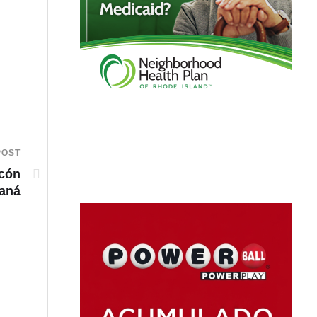
POST
ecón
maná