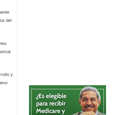
uente
ños del
ones
strial
rollo y
uevo