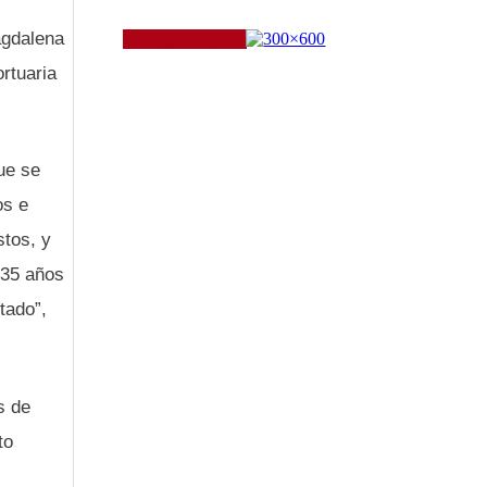
agdalena
rtuaria
ue se
os e
stos, y
 35 años
tado”,
s de
to