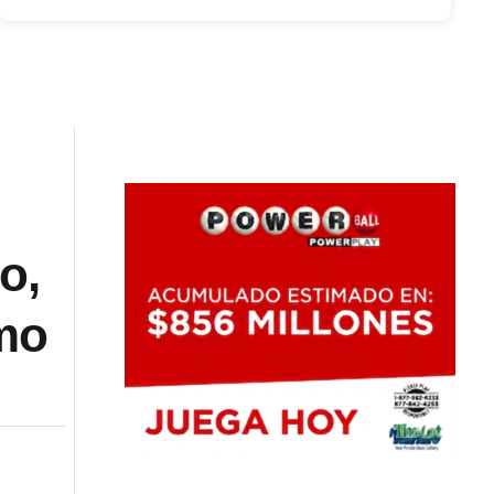
o,
imo