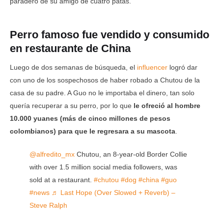
paradero de su amigo de cuatro patas.
Perro famoso fue vendido y consumido
en restaurante de China
Luego de dos semanas de búsqueda, el
influencer
logró dar
con uno de los sospechosos de haber robado a Chutou de la
casa de su padre. A Guo no le importaba el dinero, tan solo
quería recuperar a su perro, por lo que
le ofreció al hombre
10.000 yuanes (más de cinco millones de pesos
colombianos) para que le regresara a su mascota
.
@alfredito_mx
Chutou, an 8-year-old Border Collie
with over 1.5 million social media followers, was
sold at a restaurant.
#chutou
#dog
#china
#guo
#news
♬ Last Hope (Over Slowed + Reverb) –
Steve Ralph