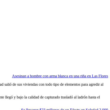
Asesinan a hombre con arma blanca en una riña en Las Flores
ad salió de sus viviendas con todo tipo de elementos para agredir al
te llegó y bajo la calidad de capturado trasladó al ladrón hasta el
Se llevaron $23 millones de un Efecty en Soledad 2.000