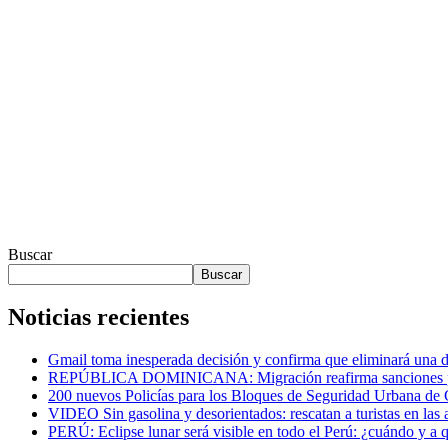
Buscar
Buscar
Noticias recientes
Gmail toma inesperada decisión y confirma que eliminará una de
REPÚBLICA DOMINICANA: Migración reafirma sanciones por c
200 nuevos Policías para los Bloques de Seguridad Urbana de 
VIDEO Sin gasolina y desorientados: rescatan a turistas en las
PERÚ: Eclipse lunar será visible en todo el Perú: ¿cuándo y a 