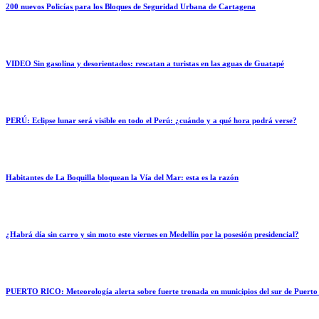
200 nuevos Policías para los Bloques de Seguridad Urbana de Cartagena
VIDEO Sin gasolina y desorientados: rescatan a turistas en las aguas de Guatapé
PERÚ: Eclipse lunar será visible en todo el Perú: ¿cuándo y a qué hora podrá verse?
Habitantes de La Boquilla bloquean la Vía del Mar: esta es la razón
¿Habrá día sin carro y sin moto este viernes en Medellín por la posesión presidencial?
PUERTO RICO: Meteorología alerta sobre fuerte tronada en municipios del sur de Puerto