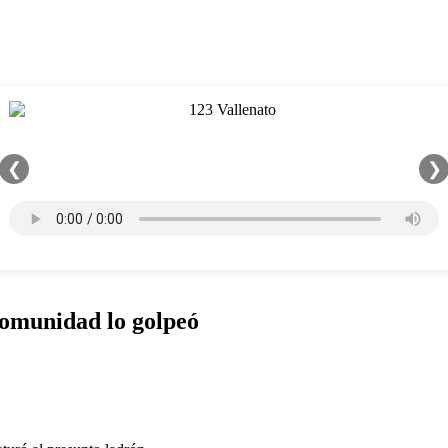
❮
❯
comunidad lo golpeó