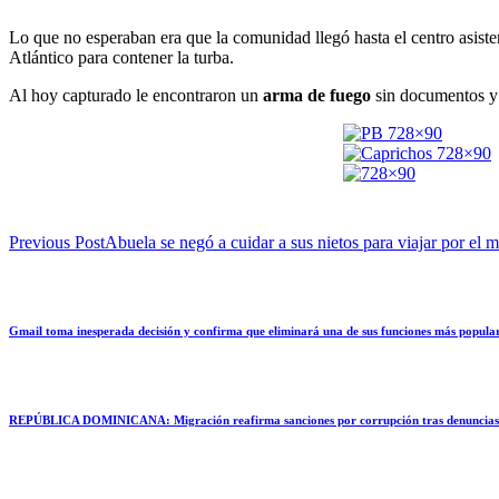
Lo que no esperaban era que la comunidad llegó hasta el centro asisten
Atlántico para contener la turba.
Al hoy capturado le encontraron un
arma de fuego
sin documentos y f
Previous Post
Abuela se negó a cuidar a sus nietos para viajar por el
Gmail toma inesperada decisión y confirma que eliminará una de sus funciones más populare
REPÚBLICA DOMINICANA: Migración reafirma sanciones por corrupción tras denuncias d