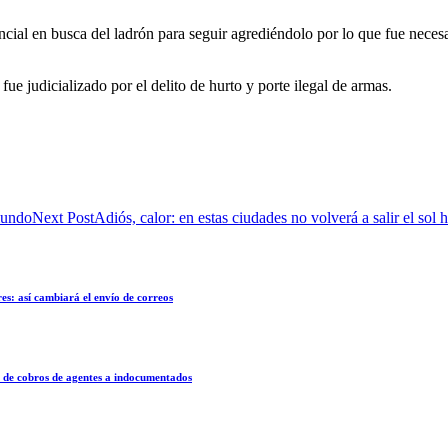
cial en busca del ladrón para seguir agrediéndolo por lo que fue necesa
ue judicializado por el delito de hurto y porte ilegal de armas.
 mundo
Next Post
Adiós, calor: en estas ciudades no volverá a salir el sol 
s: así cambiará el envío de correos
e cobros de agentes a indocumentados