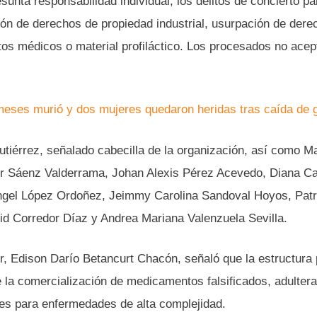
sunta responsabilidad individual, los delitos de concierto pa
ión de derechos de propiedad industrial, usurpación de dere
ctos médicos o material profiláctico. Los procesados no acep
eses murió y dos mujeres quedaron heridas tras caída de 
iérrez, señalado cabecilla de la organización, así como Ma
r Sáenz Valderrama, Johan Alexis Pérez Acevedo, Diana Ca
ngel López Ordoñez, Jeimmy Carolina Sandoval Hoyos, Patr
d Corredor Díaz y Andrea Mariana Valenzuela Sevilla.
er, Edison Darío Betancurt Chacón, señaló que la estructura
 la comercialización de medicamentos falsificados, adulter
les para enfermedades de alta complejidad.