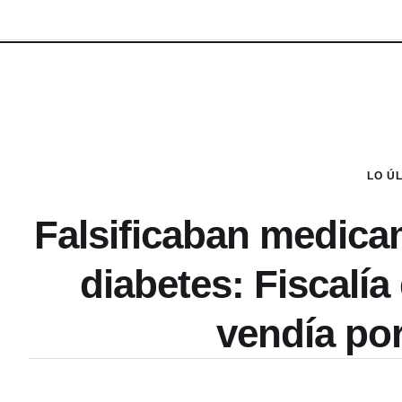
LO Ú
Falsificaban medica
diabetes: Fiscalía
vendía por