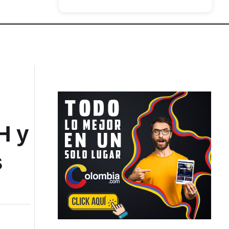
H y
s