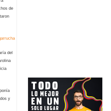
ra
chos de
taron
garrucha
ría del
rolina
icia
 ponía
ados y