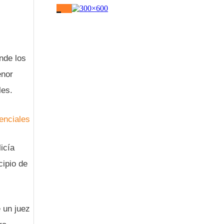
nde los
enor
les.
enciales
icía
cipio de
 un juez