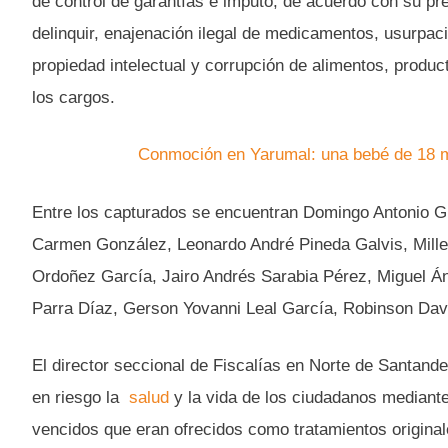
de control de garantías e imputó, de acuerdo con su pre
delinquir, enajenación ilegal de medicamentos, usurpac
propiedad intelectual y corrupción de alimentos, produ
los cargos.
Conmoción en Yarumal: una bebé de 18 m
Entre los capturados se encuentran Domingo Antonio Gut
Carmen González, Leonardo André Pineda Galvis, Mille
Ordoñez García, Jairo Andrés Sarabia Pérez, Miguel Á
Parra Díaz, Gerson Yovanni Leal García, Robinson Davi
El director seccional de Fiscalías en Norte de Santand
en riesgo la
salud
y la vida de los ciudadanos mediante
vencidos que eran ofrecidos como tratamientos origina