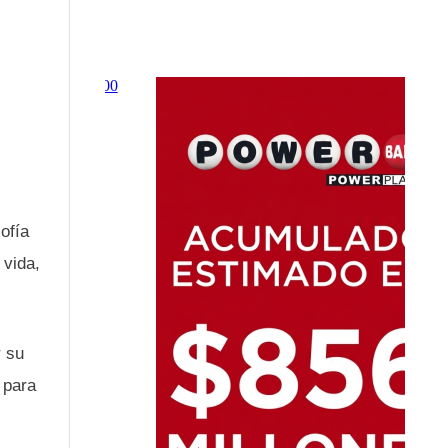
ofía
 vida,
r su
 para