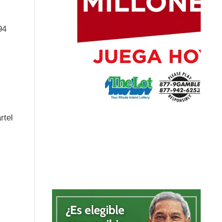
94
rtel