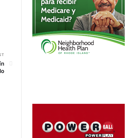
ST
ín
do