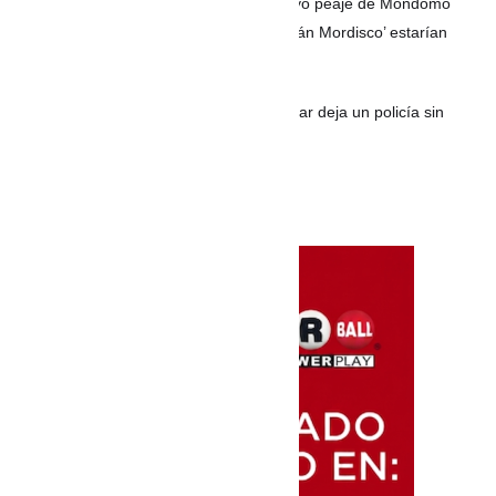
Video | Atentado con explosivos destruyó peaje de Mondomo
entre Cali y Popayán; disidencias de ‘Iván Mordisco’ estarían
detrás
Ataque con drones y explosivos en Cesar deja un policía sin
vida y otro herido