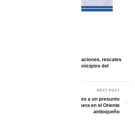
PREVIOUS POST
Fuertes lluvias causan inundaciones, rescates
y daños en Barranquilla y municipios del
Atlántico
NEXT POST
¡Tenga cuidado! Exponen en redes a un presunto
estafador de viajes que opera en el Oriente
antioqueño