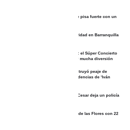
Maca & Gero, el dúo colombiano que pisa fuerte con un
pop fresco
Mil 500 policías fortalecerán la seguridad en Barranquilla
durante el puente festivo
8 de agosto en la Feria de las Flores: el Súper Concierto
2026, desfile de Héroes de la Patria y mucha diversión
Video | Atentado con explosivos destruyó peaje de
Mondomo entre Cali y Popayán; disidencias de ‘Iván
Mordisco’ estarían detrás
Ataque con drones y explosivos en Cesar deja un policía
sin vida y otro herido
Commerk Antioquia impulsa la Feria de las Flores con 22
fincas silleteras