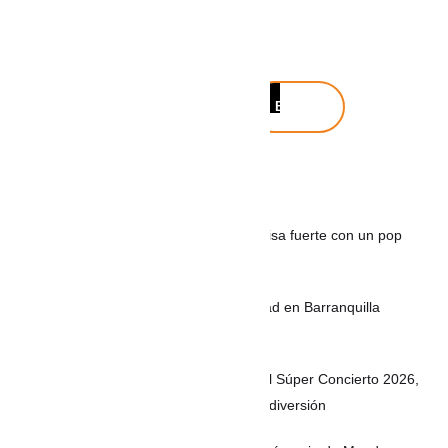
Buscar
Buscar
Noticias recientes
Maca & Gero, el dúo colombiano que pisa fuerte con un pop
fresco
Mil 500 policías fortalecerán la seguridad en Barranquilla
durante el puente festivo
8 de agosto en la Feria de las Flores: el Súper Concierto 2026,
desfile de Héroes de la Patria y mucha diversión