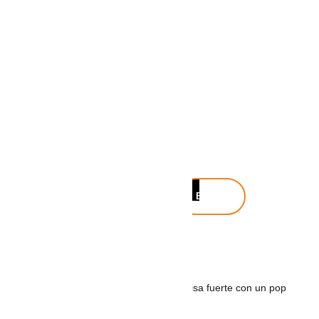
Buscar
Buscar
Noticias recientes
Maca & Gero, el dúo colombiano que pisa fuerte con un pop
fresco