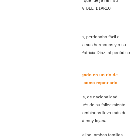
compañía de un hombre, luego de que dejaran su 
vehículo encendido. FOTO: TOMADA DEL DIARIO 
MILENIO, DE MÉXICO
“Ella era una mujer con un gran corazón, perdonaba fácil a
quienes la ofendían y trataba muy bien a sus hermanos y a su
familia”, le comentó su mamá, Claudia Patricia Díaz, al periódico
Qhubo.
Le puede interesar:
Paisa murió ahogado en un río de
Estados Unidos y su familia no tiene como repatriarlo
Mientras el hombre que falleció con ellas, de nacionalidad
mexicana, fue sepultado dos días después de su fallecimiento,
el calvario para las familias de estas colombianas lleva más de
una semana y la solución por ahora está muy lejana.
Según relataron los familiares de Jacqueline, ambas familias