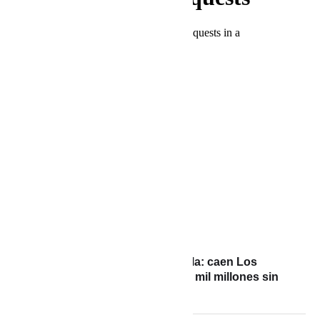
PREVIOUS POST
Robo del siglo en Barranquilla: caen Los
Usurpadores, tras hurtar $85 mil millones sin
un solo tiro