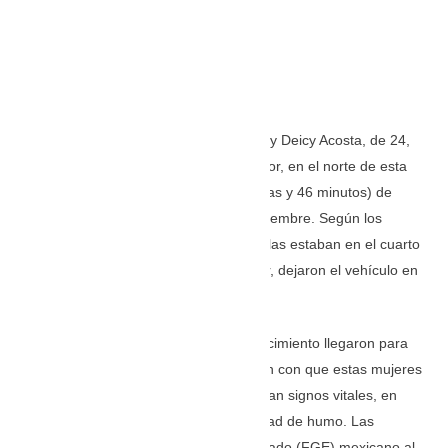
Jacqueline Restrepo Díaz, de 22 años, y Deicy Acosta, de 24,
se encontraban dentro del motel Parador, en el norte de esta
ciudad ubicada a 129 kilómetros (2 horas y 46 minutos) de
Ciudad de México el pasado 19 de noviembre. Según los
medios de comunicación mexicanos, ellas estaban en el cuarto
con música a alto volumen y, al parecer, dejaron el vehículo en
el que llegaron encendido.
Cuando los empleados de este establecimiento llegaron para
solicitarles la habitación, se encontraron con que estas mujeres
y el hombre con el que estaban no tenían signos vitales, en
medio de un cuarto con una alta cantidad de humo. Las
unidades de la Fiscalía General del Estado (FGE) mexicano al