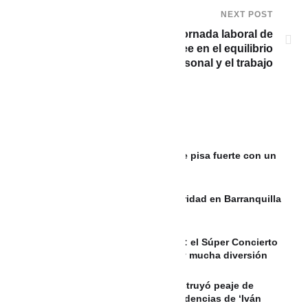
NEXT POST
El millonario que propone una jornada laboral de
70 horas semanales y no cree en el equilibrio
entre la vida personal y el trabajo
Maca & Gero, el dúo colombiano que pisa fuerte con un
pop fresco
Mil 500 policías fortalecerán la seguridad en Barranquilla
durante el puente festivo
8 de agosto en la Feria de las Flores: el Súper Concierto
2026, desfile de Héroes de la Patria y mucha diversión
Video | Atentado con explosivos destruyó peaje de
Mondomo entre Cali y Popayán; disidencias de ‘Iván