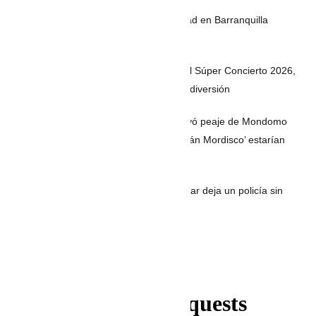
Mil 500 policías fortalecerán la seguridad en Barranquilla
durante el puente festivo
8 de agosto en la Feria de las Flores: el Súper Concierto 2026,
desfile de Héroes de la Patria y mucha diversión
Video | Atentado con explosivos destruyó peaje de Mondomo
entre Cali y Popayán; disidencias de ‘Iván Mordisco’ estarían
detrás
Ataque con drones y explosivos en Cesar deja un policía sin
vida y otro herido