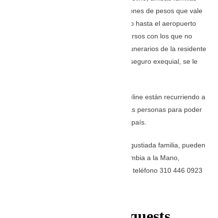
están tratando de conseguir los 12 millones de pesos que vale
traer sus cuerpos sin vida desde México hasta el aeropuerto
José María Córdova, de Rionegro, recursos con los que no
cuentan. A esto se le suma los gastos funerarios de la residente
en Robledo, ya que no están pagando seguro exequial, se le
suman otros 4 millones de pesos.
Por esta razón, los parientes de Jacqueline están recurriendo a
la solidaridad de las autoridades y de las personas para poder
repatriarla y darle el último adiós en su país.
Quienes quieran colaborar con esta angustiada familia, pueden
hacerlo mediante la cuenta de Bancolombia a la Mano,
03104460923, o pueden contactarse al teléfono 310 446 0923