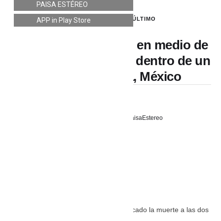
PAISA ESTÉREO
INTERNACIONAL
,
LO ÚLTIMO
APP in Play Store
Dos paisas murieron en medio de
un extraño accidente dentro de un
motel de Puebla, México
27 noviembre, 2024
PaisaEstereo
Un aparente descuido les habría provocado la muerte a las dos