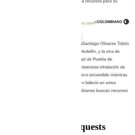
mujeres y a un hombre. Su familia busca recursos para su
repatriación.
TOMADO DE: elcolombiano.com
Santiago Olivares Tobón
Dos mujeres, una del barrio Aures, de Medellín, y la otra de
Bello, fallecieron en un motel de la ciudad de Puebla de
Zaragoza, México, por cuenta de una misteriosa inhalación de
gases ocasionada porque dejaron un carro encendido mientras
departían con un hombre, quien también falleció en estos
hechos. Los familiares de las dos colombianas buscan recursos
para la repatriación de sus cuerpos.