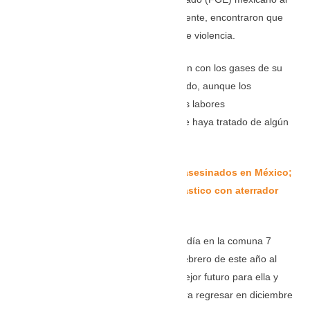
hacer la inspección judicial correspondiente, encontraron que
ninguno de los fallecidos tenía signos de violencia.
La primera versión es que se intoxicaron con los gases de su
propio vehículo, en medio de un descuido, aunque los
investigadores judiciales avanzan en las labores
correspondientes para descartar que se haya tratado de algún
hecho delictivo.
Entérese:
Tres colombianos fueron asesinados en México;
sus cuerpos fueron envueltos en plástico con aterrador
mensaje
Los familiares de Jacqueline, quien residía en la comuna 7
(Robledo), indicaron que ella viajó en febrero de este año al
país norteamericano para buscar un mejor futuro para ella y
para su hijo de cuatro años y su idea era regresar en diciembre