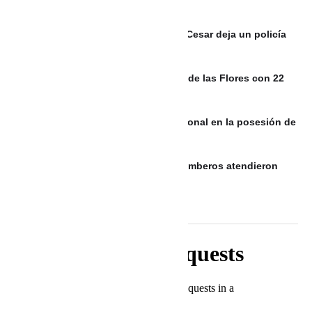
Mordisco’ estarían detrás
Ataque con drones y explosivos en Cesar deja un policía
sin vida y otro herido
Commerk Antioquia impulsa la Feria de las Flores con 22
fincas silleteras
Video: Maía interpretó el Himno Nacional en la posesión de
Abelardo De La Espriella
Incendio vehicular en Cartagena: Bomberos atendieron
emergencia en parqueadero