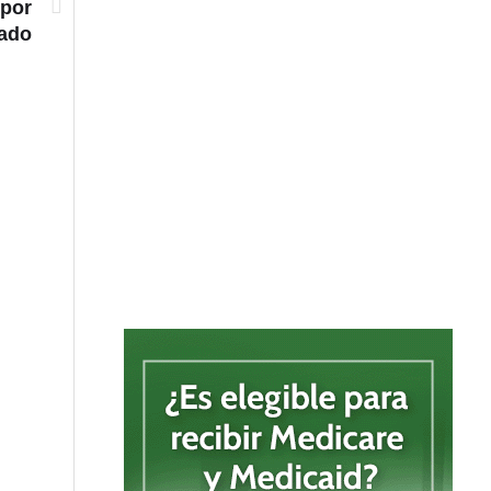
 por
bado
Mil 500 policías fortalecerán la seguridad en Barran