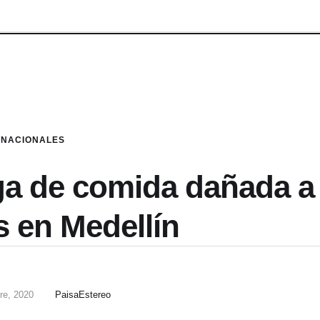
NACIONALES
ga de comida dañada a
s en Medellín
re, 2020
PaisaEstereo