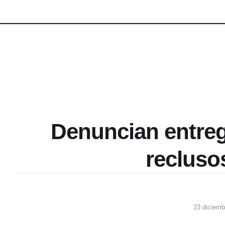
Denuncian entre
recluso
23 diciemb