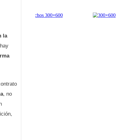
 la
 hay
orma
contrato
ga
, no
n
ición,