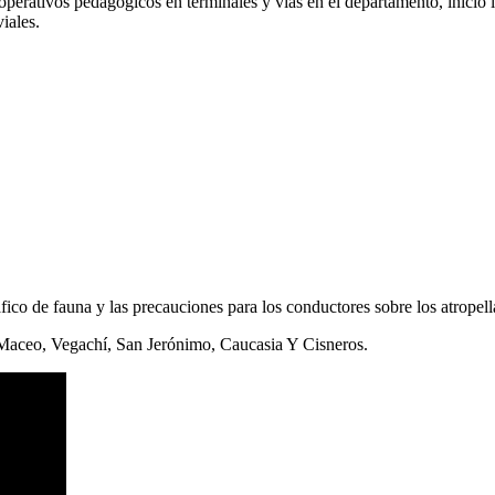
 operativos pedagógicos en terminales y vías en el departamento, inició 
iales.
áfico de fauna y las precauciones para los conductores sobre los atropel
, Maceo, Vegachí, San Jerónimo, Caucasia Y Cisneros.