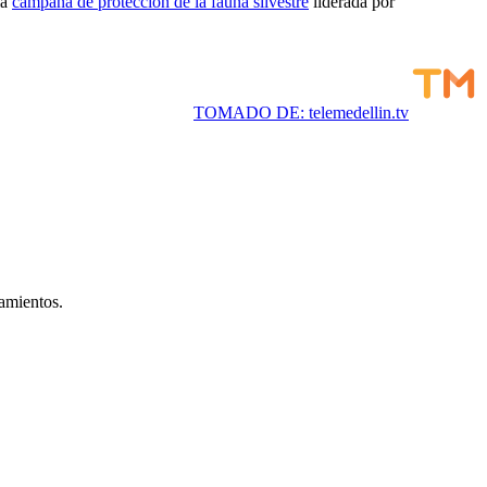
la
campaña de protección de la fauna silvestre
liderada por
TOMADO DE: telemedellin.tv
lamientos.