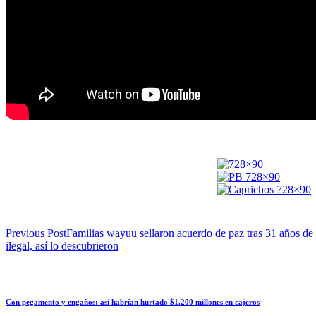
Previous Post
Familias wayuu sellaron acuerdo de paz tras 31 años de 
ilegal, así lo descubrieron
Con pegamento y engaños: así habrían hurtado $1.200 millones en cajeros