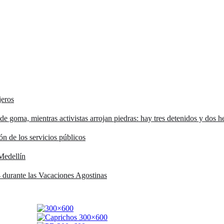
jeros
 goma, mientras activistas arrojan piedras: hay tres detenidos y dos h
ón de los servicios públicos
Medellín
durante las Vacaciones Agostinas