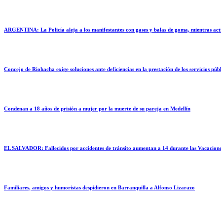
ARGENTINA: La Policía aleja a los manifestantes con gases y balas de goma, mientras activ
Concejo de Riohacha exige soluciones ante deficiencias en la prestación de los servicios púb
Condenan a 18 años de prisión a mujer por la muerte de su pareja en Medellín
EL SALVADOR: Fallecidos por accidentes de tránsito aumentan a 14 durante las Vacacione
Familiares, amigos y humoristas despidieron en Barranquilla a Alfonso Lizarazo