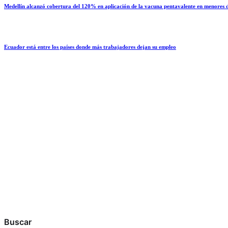
Medellín alcanzó cobertura del 120% en aplicación de la vacuna pentavalente en menores 
Ecuador está entre los países donde más trabajadores dejan su empleo
Buscar