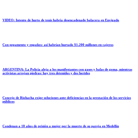
VIDEO: Intento de hurto de tenis habría desencadenado balacera en Envigado
Con pegamento y engaños: así habrían hurtado $1.200 millones en cajeros
ARGENTINA: La Policía aleja a los manifestantes con gases y balas de goma, mientras
activistas arrojan piedras: hay tres detenidos y dos heridos
Concejo de Riohacha exige soluciones ante deficiencias en la prestación de los servicios
públicos
Condenan a 18 años de prisión a mujer por la muerte de su pareja en Medellín