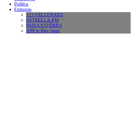
Política
Emisoras
123 VALLENATO
ESTRELLA.FM
PAISA ESTÉREO
APP in Play Store