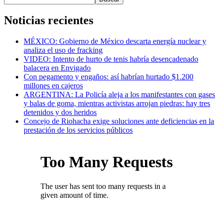
Noticias recientes
MÉXICO: Gobierno de México descarta energía nuclear y
analiza el uso de fracking
VIDEO: Intento de hurto de tenis habría desencadenado
balacera en Envigado
Con pegamento y engaños: así habrían hurtado $1.200
millones en cajeros
ARGENTINA: La Policía aleja a los manifestantes con gases
y balas de goma, mientras activistas arrojan piedras: hay tres
detenidos y dos heridos
Concejo de Riohacha exige soluciones ante deficiencias en la
prestación de los servicios públicos