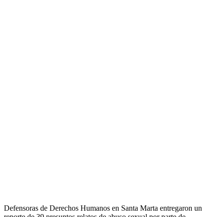
Defensoras de Derechos Humanos en Santa Marta entregaron un
reporte de 39 presuntos relatos de abuso sexual por parte de