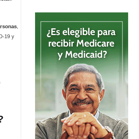
ersonas
,
D-19 y
s
?