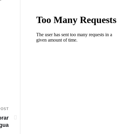
POST
orar
agua