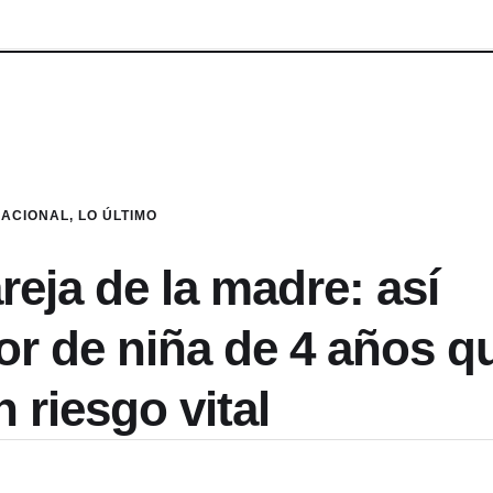
NACIONAL
,
LO ÚLTIMO
eja de la madre: así
or de niña de 4 años q
 riesgo vital