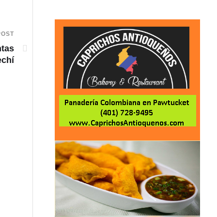
POST
ntas
echí
VIDEO: Intento de hurto de tenis habría desencad