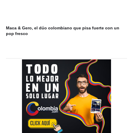
Maca & Gero, el dúo colombiano que pisa fuerte con un
Mi
pop fresco
du