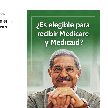
POST
e el
rrao
GUATEMALA: Ataque armado deja a una persona herid