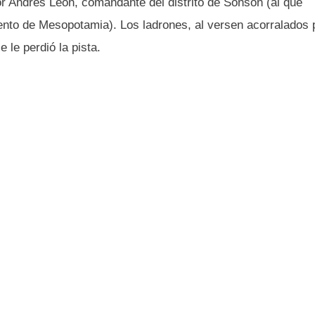
or Andrés León, comandante del distrito de Sonsón (al que
ento de Mesopotamia). Los ladrones, al versen acorralados 
le perdió la pista.