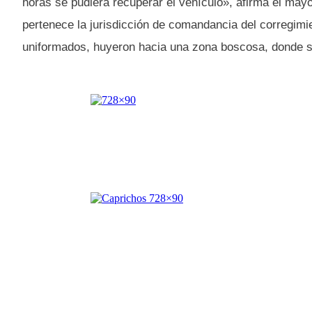
horas se pudiera recuperar el vehículo», afirma el may
pertenece la jurisdicción de comandancia del corregimi
uniformados, huyeron hacia una zona boscosa, donde se 