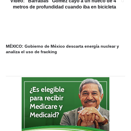
Video: “Barrabás” Gómez cayó a un hueco de 4
metros de profundidad cuando iba en bicicleta
MÉXICO: Gobierno de México descarta energía nuclear y
VI
analiza el uso de fracking
ba