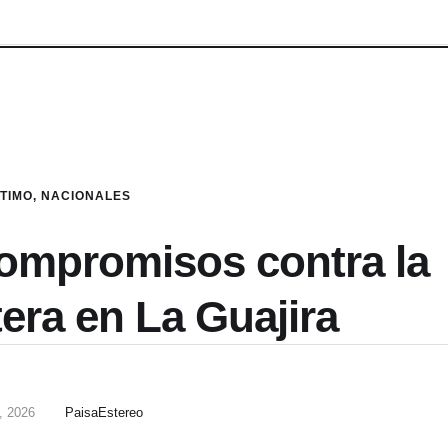
LTIMO
,
NACIONALES
ompromisos contra la
era en La Guajira
, 2026
PaisaEstereo