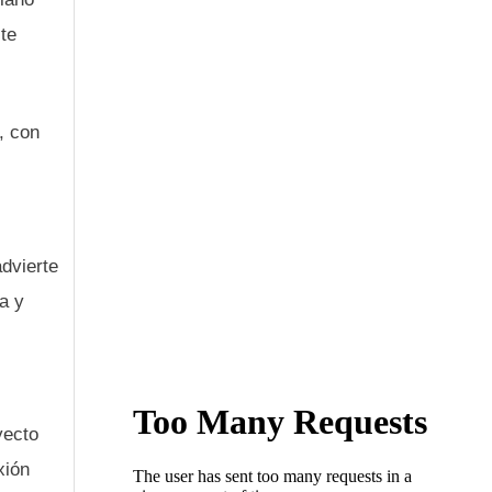
te
, con
dvierte
ra y
yecto
xión