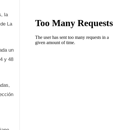
, la
 de La
mada un
4 y 48
adas,
tección
biano