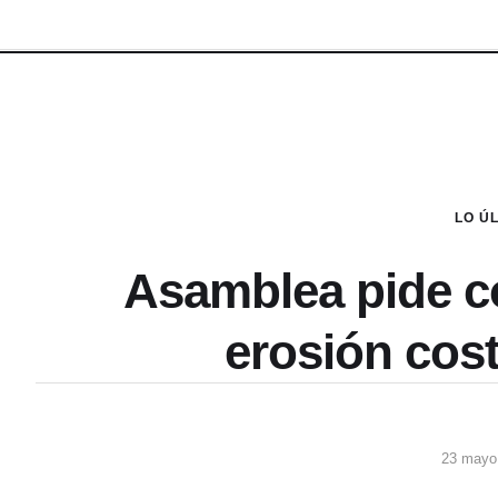
LO Ú
Asamblea pide c
erosión cost
23 mayo