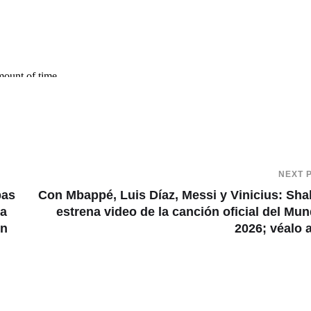
NEXT 
pas
Con Mbappé, Luis Díaz, Messi y Vinicius: Sha
 a
estrena video de la canción oficial del Mun
en
2026; véalo 