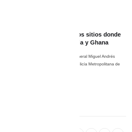
By 
PaisaEstereo
In 
Deporte
,
Lo último
Listo el dispositivo para los sitios donde
se verá el partido Colombia y Ghana
Cortesía Policía Mebar. El brigadier general Miguel Andrés
Camelo Sánchez, comandante de la Policía Metropolitana de
Barranquilla, lidera …
julio 3
,
5:14 PM
By 
PaisaEstereo
In 
Deporte
,
Lo último