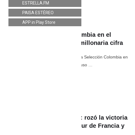
ESTRELLA.FM
PAISA ESTÉREO
APP in Play Store
¿Cuánto dinero ganó Colombia en el
Mundial 2026? Esta es la millonaria cifra
Foto: Cortesía FCF. La eliminación de la Selección Colombia en
los octavos de final del Mundial 2026 puso …
julio 11
,
10:01 AM
By 
PaisaEstereo
In 
Deporte
,
Lo último
Fernando Gaviria ilusiona: rozó la victoria
en la séptima etapa del Tour de Francia y
ya piensa en revancha