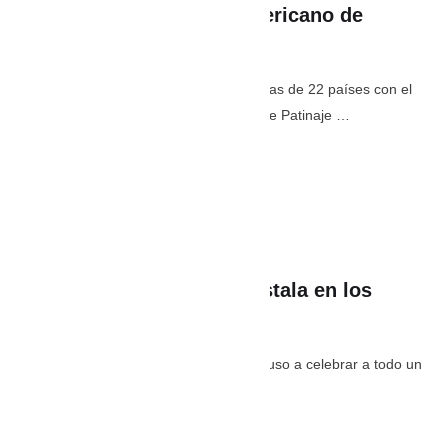
en el Campeonato Panamericano de
Patinaje
Guarne recibe a más de 6000 deportistas de 22 países con el
inicio del Campeonato Panamericano de Patinaje …
julio 4
,
11:03 AM
By 
PaisaEstereo
In 
Deporte
,
Lo último
Selección Colombia se instala en los
octavos del Mundial 2026
Jhon Arias marcó gol con Colombia y puso a celebrar a todo un
país. //AP Por: Carlos Caballero …
julio 4
,
8:37 AM