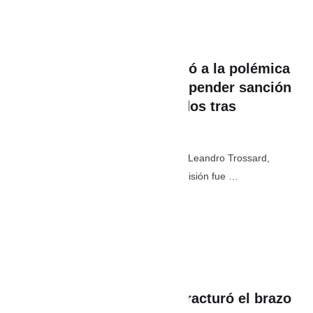
In 
Deporte
,
Lo último
La Unión Europea se refirió a la polémica
decisión de la FIFA de suspender sanción
a jugador de Estados Unidos tras
interferencia de Trump
Folarin Balogun, jugador de EE. UU., y Leandro Trossard,
jugador de Bélgica - Fotos: AFP. La decisión fue …
julio 6
,
11:32 AM
By 
PaisaEstereo
In 
Deporte
,
Lo último
Jugador de Inglaterra se fracturó el brazo