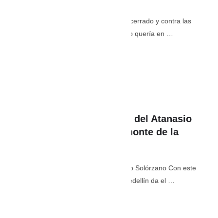
Fernando Gaviria (izquierda) quedó encerrado y contra las
vallas y no logró terminar el sprint como quería en …
julio 10
,
12:34 PM
By 
PaisaEstereo
In 
Deporte
,
Lo último
Arranca la transformación del Atanasio
Girardot: empieza el desmonte de la
cubierta occidental
Foto: Alcaldía de Medellín Por: Santiago Solórzano Con este
inicio de las obras de remodelación, Medellín da el …
julio 8
,
3:47 PM
By 
PaisaEstereo