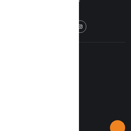
CATEGORÍ
RIMIX
AS
RADIO
Nacionales
Home
Internacional
Políticas de
Vida
privacidad
Entretenimiento
Económicas
Contáctenos
Recetas
Deportes
Disclaimer
Tecnología