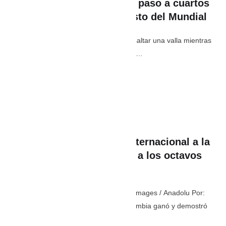
durante la celebración del paso a cuartos
de final y se perderá el resto del Mundial
El inglés sufrió una fractura al intentar saltar una valla mientras
celebraba el triunfo al vencer a México …
julio 6
,
8:55 AM
By 
PaisaEstereo
In 
Deporte
,
Lo último
Así reaccionó la prensa internacional a la
clasificación de Colombia a los octavos
de final
Selección Colombia vs. Ghana - Getty Images / Anadolu Por:
Anamaria Rodríguez La Selección Colombia ganó y demostró
un buen …