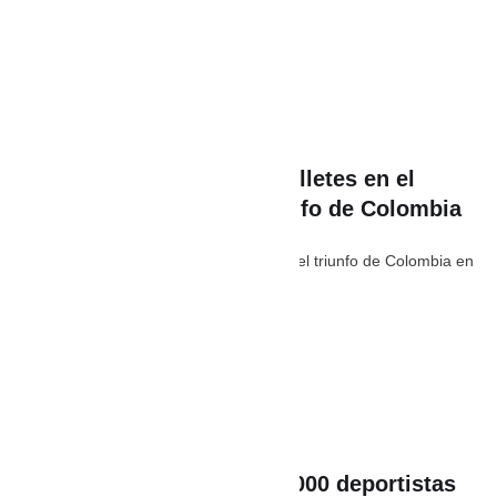
julio 4
,
12:51 PM
By 
PaisaEstereo
In 
Deporte
,
Lo último
En video: hombre lanzó billetes en el
Centro Histórico tras triunfo de Colombia
Foto, AP: Charlie Riedel La euforia por el triunfo de Colombia en
el Mundial 2026 dejó una curiosa …
julio 4
,
11:20 AM
By 
PaisaEstereo
In 
Deporte
,
Lo último
Guarne recibe a más de 6000 deportistas