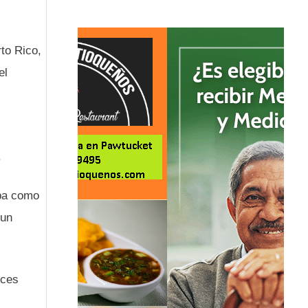
to Rico,
el
.
apa como
 un
nces