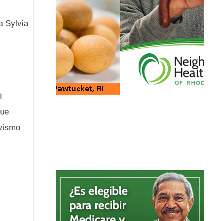
a Sylvia
i
que
ivismo