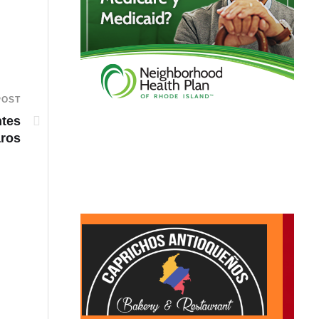
POST
ntes
aros
VIDEO: Intento de hurto de tenis habría desencad