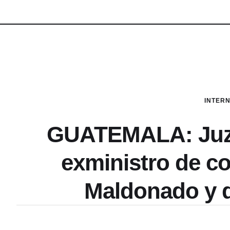
INTER
GUATEMALA: Juzg
exministro de c
Maldonado y di