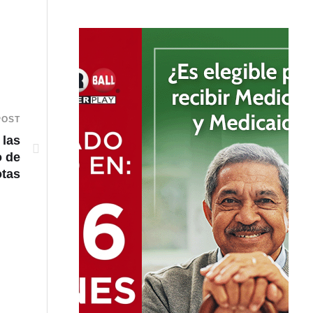
POST
 las
o de
tas
VIDEO: Intento de hurto de tenis habría desencad