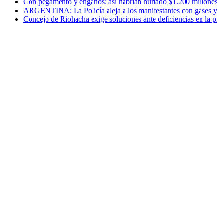
Con pegamento y engaños: así habrían hurtado $1.200 millones
ARGENTINA: La Policía aleja a los manifestantes con gases y ba
Concejo de Riohacha exige soluciones ante deficiencias en la pr