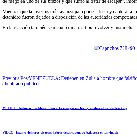
de fuego en uno de sus brazos y que sufrió al tratar de escapar”, info
Mientras que la investigación avanza para poder ubicar y capturar a l
detenidos fueron dejados a disposición de las autoridades competentes 
En la reacción también se incautó un arma tipo revolver y una moto.
Previous Post
VENEZUELA: Detienen en Zulia a hombre que falsificab
alumbrado público
MÉXICO: Gobierno de México descarta energía nuclear y analiza el uso de fracking
VIDEO: Intento de hurto de tenis habría desencadenado balacera en Envigado