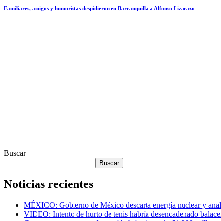
Familiares, amigos y humoristas despidieron en Barranquilla a Alfonso Lizarazo
Buscar
Buscar
Noticias recientes
MÉXICO: Gobierno de México descarta energía nuclear y anali
VIDEO: Intento de hurto de tenis habría desencadenado balac