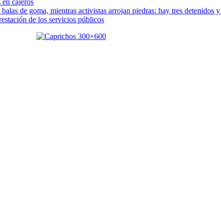
 en cajeros
las de goma, mientras activistas arrojan piedras: hay tres detenidos y
estación de los servicios públicos