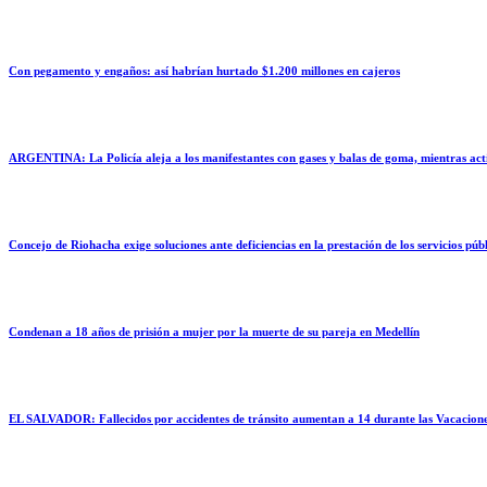
Con pegamento y engaños: así habrían hurtado $1.200 millones en cajeros
ARGENTINA: La Policía aleja a los manifestantes con gases y balas de goma, mientras activ
Concejo de Riohacha exige soluciones ante deficiencias en la prestación de los servicios púb
Condenan a 18 años de prisión a mujer por la muerte de su pareja en Medellín
EL SALVADOR: Fallecidos por accidentes de tránsito aumentan a 14 durante las Vacacione