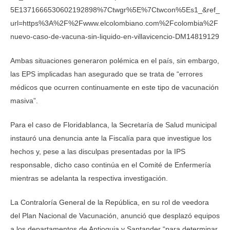
5E1371666530602192898%7Ctwgr%5E%7Ctwcon%5Es1_&ref_
url=https%3A%2F%2Fwww.elcolombiano.com%2Fcolombia%2F
nuevo-caso-de-vacuna-sin-liquido-en-villavicencio-DM14819129
Ambas situaciones generaron polémica en el país, sin embargo,
las EPS implicadas han asegurado que se trata de “errores
médicos que ocurren continuamente en este tipo de vacunación
masiva”.
Para el caso de Floridablanca, la Secretaría de Salud municipal
instauró una denuncia ante la Fiscalía para que investigue los
hechos y, pese a las disculpas presentadas por la IPS
responsable, dicho caso continúa en el Comité de Enfermería
mientras se adelanta la respectiva investigación.
La Contraloría General de la República, en su rol de veedora
del Plan Nacional de Vacunación, anunció que desplazó equipos
a los departamentos de Antioquia y Santander “para determinar