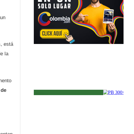
l
 un
s, está
e la
emento
 de