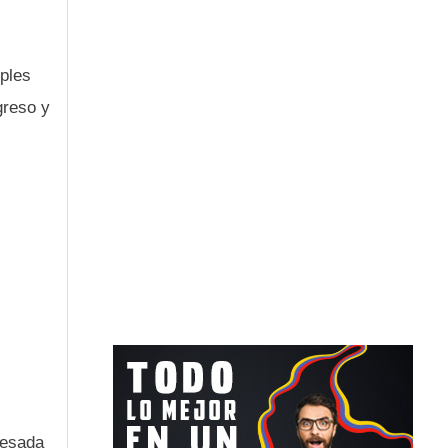
iples
greso y
cesada