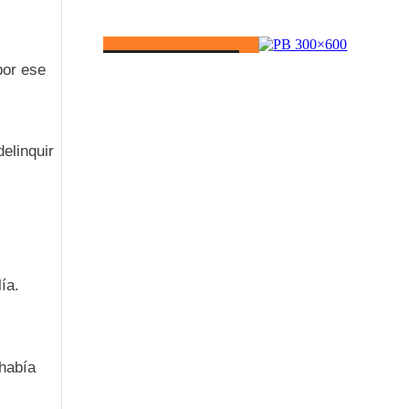
por ese
elinquir
ía.
 había