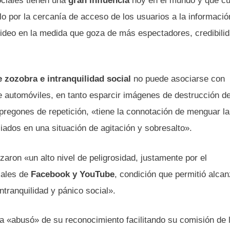
ociales tienen una
gran influencia
hoy en el mundo y que c
lo por la cercanía de acceso de los usuarios a la información
 video en la medida que goza de más espectadores, credibili
 zozobra e intranquilidad social
no puede asociarse con
e automóviles, en tanto esparcir imágenes de destrucción d
regones de repetición, «tiene la connotación de menguar la
iados en una situación de agitación y sobresalto».
ron «un alto nivel de peligrosidad, justamente por el
iales de
Facebook y YouTube
, condición que permitió alcan
intranquilidad y pánico social».
da «abusó» de su reconocimiento facilitando su comisión de 