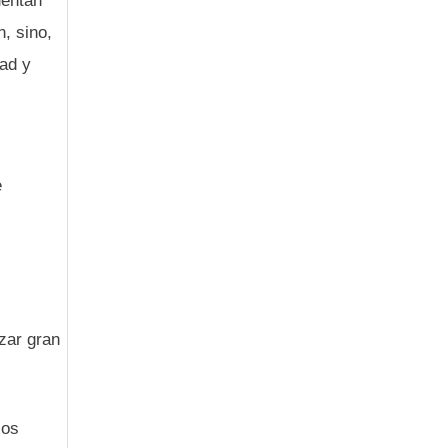
uentan
, sino,
dad y
e
zar gran
los