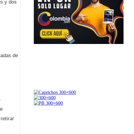
es y dos
tadas de
s
de
retirar