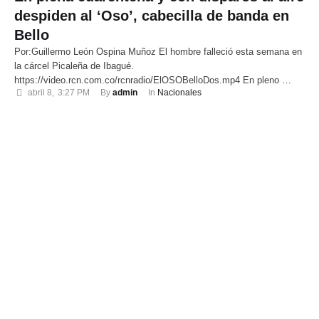
despiden al ‘Oso’, cabecilla de banda en
Bello
Por:Guillermo León Ospina Muñoz El hombre falleció esta semana en
la cárcel Picaleña de Ibagué.
https://video.rcn.com.co/rcnradio/ElOSOBelloDos.mp4 En pleno …
abril 8
,
3:27 PM
By 
admin
In 
Nacionales