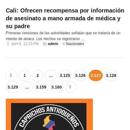
Cali: Ofrecen recompensa por información
de asesinato a mano armada de médica y
su padre
Primeras versiones de las autoridades señalan que se trataría de un
intento de atraco. Los hechos se registraron …
abril 8
,
12:15 PM
By 
admin
In 
Nacionales
1
2
…
3.125
3.126
3.127
3.128
3.129
…
3.159
3.160