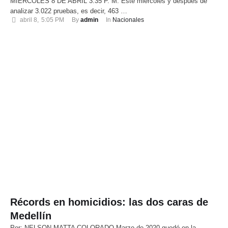
MIÉRCOLES 8 DE ABRIL 3:35 P. M. Este miércoles y después de
analizar 3.022 pruebas, es decir, 463 …
abril 8
,
5:05 PM
By 
admin
In 
Nacionales
Récords en homicidios: las dos caras de
Medellín
Por: NELSON MATTA COLORADO Marzo de 2020 quedó en la